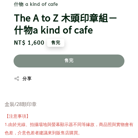
什物 a kind of cafe
The A to Z 木頭印章組－
什物a kind of cafe
Regular
NT$ 1,600
售完
price
售完
分享
盒裝/28顆印章
【注意事項】
1.由於光線、拍攝場地與螢幕顯示器不同等緣故，商品照與實物會有
色差，介意色差者建議來到販售店購買。