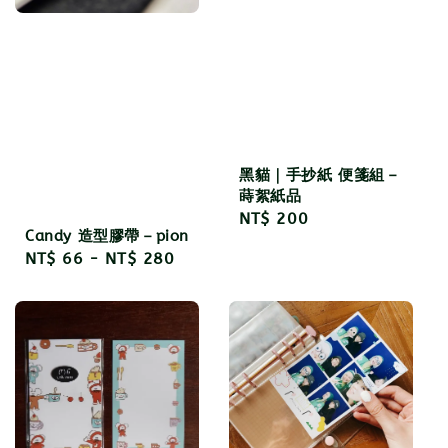
黑貓｜手抄紙 便箋組－
蒔絮紙品
Regular
NT$ 200
Candy 造型膠帶－pion
price
Regular
NT$ 66
-
NT$ 280
price