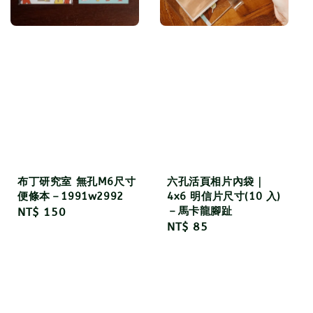
布丁研究室 無孔M6尺寸
六孔活頁相片內袋｜
便條本－1991w2992
4x6 明信片尺寸(10 入)
－馬卡龍腳趾
Regular
NT$ 150
Regular
NT$ 85
price
price