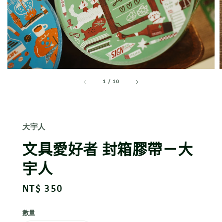
1
/
10
大宇人
文具愛好者 封箱膠帶－大
宇人
Regular
NT$ 350
price
數量