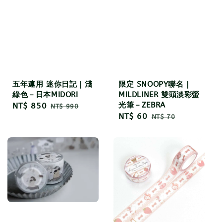
五年連用 迷你日記｜淺
限定 SNOOPY聯名｜
綠色－日本MIDORI
MILDLINER 雙頭淡彩螢
光筆－ZEBRA
Sale
NT$ 850
Regular
NT$ 990
Sale
NT$ 60
Regular
price
price
NT$ 70
price
price