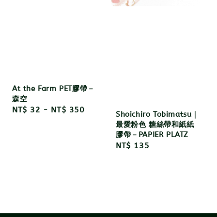
At the Farm PET膠帶－
森空
Regular
NT$ 32
-
NT$ 350
Shoichiro Tobimatsu｜
price
最愛粉色 糖絲帶和紙紙
膠帶－PAPIER PLATZ
Regular
NT$ 135
price