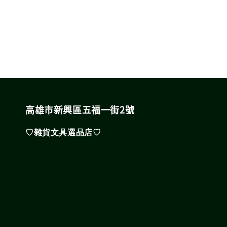
高雄市新興區五福一街2號
♡雜貨文具選品店♡