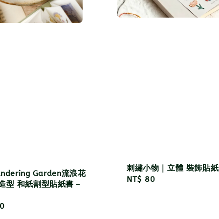
刺繡小物｜立體 裝飾貼紙
andering Garden流浪花
Regular
NT$ 80
本造型 和紙割型貼紙書－
price
u
r
0