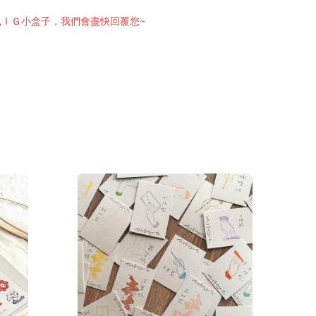
訊ＩＧ小盒子，我們會盡快回覆您~