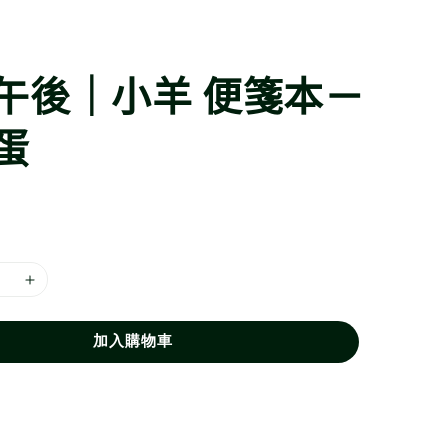
午後｜小羊 便箋本－
蛋
加入購物車