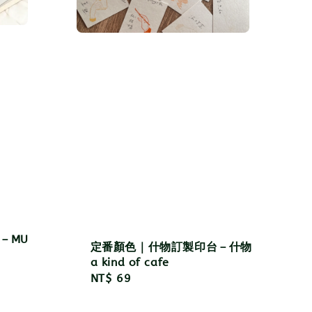
－MU
定番顏色｜什物訂製印台－什物
a kind of cafe
Regular
NT$ 69
price