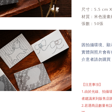
尺寸：5.5 cm X
米色漫畫
材質：
張數：50張
因拍攝環境、顯
實體與照片會有
介意者請勿購買
【注意事項】
1.由於光線、拍
者建議來到販售店
2.若遇商品數量