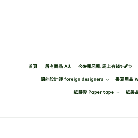
首頁
所有商品 All
🐴🐎吼吼吼 馬上有錢✨🧨✨
國外設計師 foreign designers
書寫用品 Wri
紙膠帶 Paper tape
紙製品