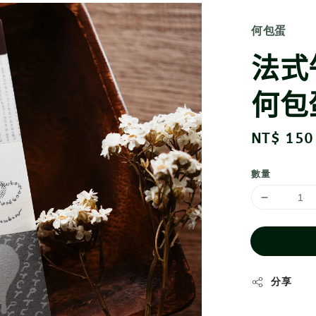
何包蛋
法式
何包
Regular
NT$ 150
price
數量
分享