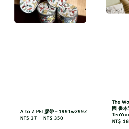
The W
園 書
A to Z PET膠帶－1991w2992
TeaYo
Regular
NT$ 37
-
NT$ 350
Regula
NT$ 18
price
price