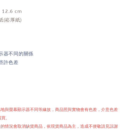
 12.6 cm
紙(崧厚紙)
示器不同的關係
些許色差
攝場地與螢幕顯示器不同等緣故，商品照與實物會有色差，介意色差
購買。
有誤的情況會取消缺貨商品，依現貨商品為主，造成不便敬請見諒謝