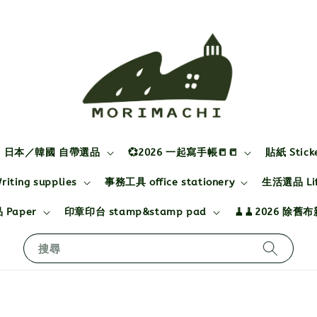
日本／韓國 自帶選品
💞2026 一起寫手帳📒📒
貼紙 Stick
ting supplies
事務工具 office stationery
生活選品 Life
 Paper
印章印台 stamp&stamp pad
🧹🧹2026 除舊
搜尋