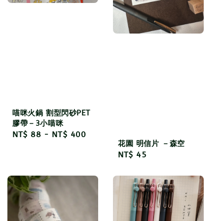
喵咪火鍋 割型閃砂PET
膠帶－3小喵咪
Regular
NT$ 88
-
NT$ 400
花園 明信片 －森空
price
Regular
NT$ 45
price