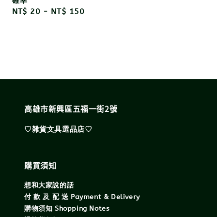
確幸
Regular
NT$ 20
-
NT$ 150
price
高雄市新興區五福一街2號
♡雜貨文具選品店♡
購買須知
想和大家說的話
付 款 及 配 送 Payment & Delivery
購物須知 Shopping Notes