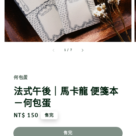
1
/
7
何包蛋
法式午後｜馬卡龍 便箋本
－何包蛋
Regular
NT$ 150
售完
price
售完