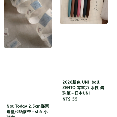
2026新色 UNI-ball
ZENTO 零重力 水性 鋼
珠筆－日本UNI
Regular
NT$ 55
price
Not Today 2.5cm郵票
造型和紙膠帶－shō 小