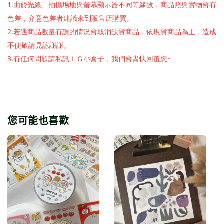
1.由於光線、拍攝場地與螢幕顯示器不同等緣故，商品照與實物會有
色差，介意色差者建議來到販售店購買。
2.若遇商品數量有誤的情況會取消缺貨商品，依現貨商品為主，造成
不便敬請見諒謝謝。
3.有任何問題請私訊ＩＧ小盒子，我們會盡快回覆您~
您可能也喜歡