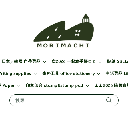
日本／韓國 自帶選品
💞2026 一起寫手帳📒📒
貼紙 Stick
ting supplies
事務工具 office stationery
生活選品 Life
 Paper
印章印台 stamp&stamp pad
🧹🧹2026 除舊
搜尋