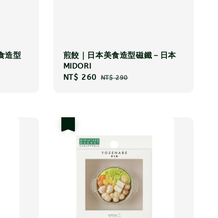
食造型
煎餃｜日本美食造型磁鐵－日本
MIDORI
Sale
NT$ 260
Regular
NT$ 290
price
price
優惠