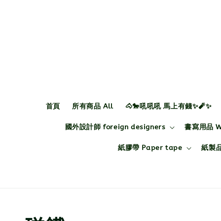
首頁
所有商品 All
🐴🐎吼吼吼 馬上有錢✨🧨✨
國外設計師 foreign designers
書寫用品 Wri
紙膠帶 Paper tape
紙製品