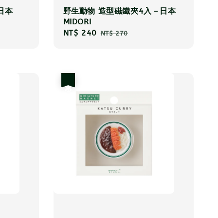
日本
野生動物 造型磁鐵夾4入－日本
MIDORI
Sale
NT$ 240
Regular
NT$ 270
price
price
優惠