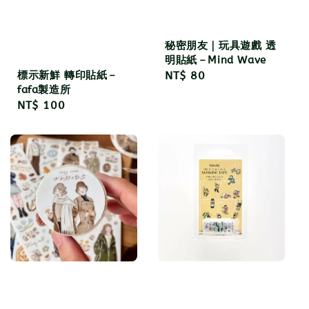
秘密朋友｜玩具遊戲 透
明貼紙－Mind Wave
標示新鮮 轉印貼紙－
Regular
NT$ 80
fafa製造所
price
Regular
NT$ 100
price