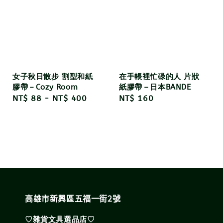
女子秋日散步 割型和紙
在手帳裡忙碌的人 片狀
膠帶－Cozy Room
紙膠帶－日本BANDE
Regular
NT$ 88
-
NT$ 400
Regular
NT$ 160
price
price
高雄市新興區五福一街2號
♡雜貨文具選品店♡