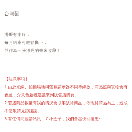
台灣製
掛曆有撕線，
每月結束可輕鬆撕下，
並作為一張漂亮的畫來收藏！
【注意事項】
1.由於光線、拍攝場地與螢幕顯示器不同等緣故，商品照與實物會有
色差，介意色差者建議來到販售店購買。
2.若遇商品數量有誤的情況會取消缺貨商品，依現貨商品為主，造成
不便敬請見諒謝謝。
3.有任何問題請私訊ＩＧ小盒子，我們會盡快回覆您~