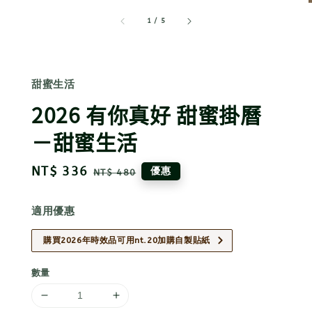
1
/
5
甜蜜生活
2026 有你真好 甜蜜掛曆
－甜蜜生活
Sale
NT$ 336
Regular
優惠
NT$ 480
price
price
適用優惠
購買2026年時效品可用nt.20加購自製貼紙
數量