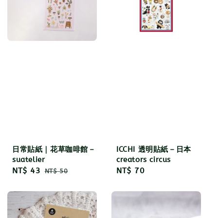
日常貼紙｜花草咖啡館－
ICCHI 透明貼紙－日本
suatelier
creators circus
Sale
NT$ 43
Regular
Regular
NT$ 70
NT$ 50
price
price
price