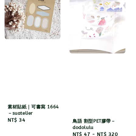
素材貼紙｜可書寫 1664
－suatelier
Regular
NT$ 34
鳥語 割型PET膠帶－
price
dodolulu
Regular
NT$ 47
-
NT$ 320