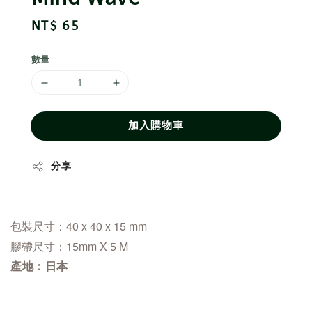
Regular
NT$ 65
price
數量
加入購物車
分享
包裝尺寸：40 x 40 x 15 mm
膠帶尺寸：15mm X 5 M
產地：日本