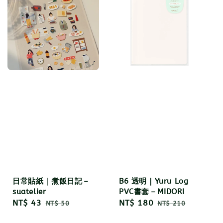
日常貼紙｜煮飯日記－
B6 透明｜Yuru Log
suatelier
PVC書套－MIDORI
Sale
NT$ 43
Regular
Sale
NT$ 180
Regular
NT$ 50
NT$ 210
price
price
price
price