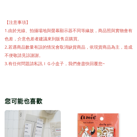
【注意事項】
1.由於光線、拍攝場地與螢幕顯示器不同等緣故，商品照與實物會有
色差，介意色差者建議來到販售店購買。
2.若遇商品數量有誤的情況會取消缺貨商品，依現貨商品為主，造成
不便敬請見諒謝謝。
3.有任何問題請私訊ＩＧ小盒子，我們會盡快回覆您~
您可能也喜歡