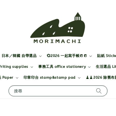
日本／韓國 自帶選品
💞2026 一起寫手帳📒📒
貼紙 Stick
ting supplies
事務工具 office stationery
生活選品 Life
 Paper
印章印台 stamp&stamp pad
🧹🧹2026 除舊
搜尋