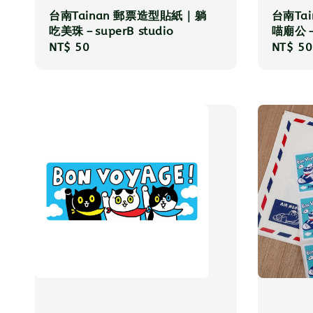
台南Tainan 郵票造型貼紙｜躺
台南Ta
吃美珠－superB studio
喵廟公－s
Regular
NT$ 50
Regula
NT$ 50
price
price