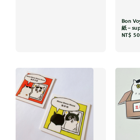
Bon V
紙－supe
Regula
NT$ 50
price