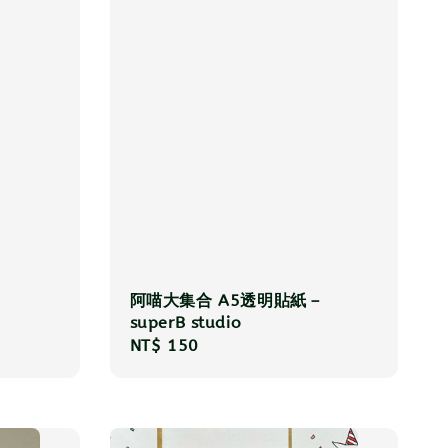
阿喵大集合 A5透明貼紙－
superB studio
Regular
NT$ 150
price