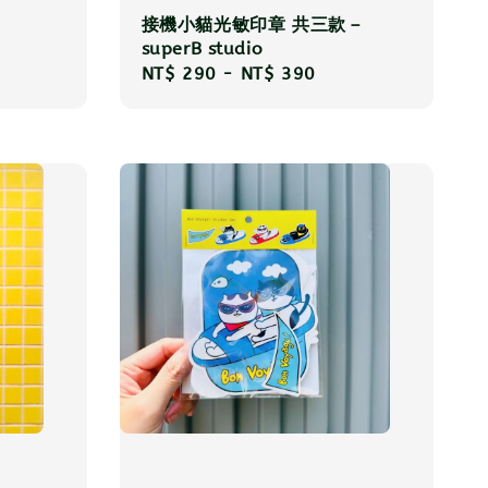
接機小貓光敏印章 共三款－
superB studio
Regular
NT$ 290
-
NT$ 390
price