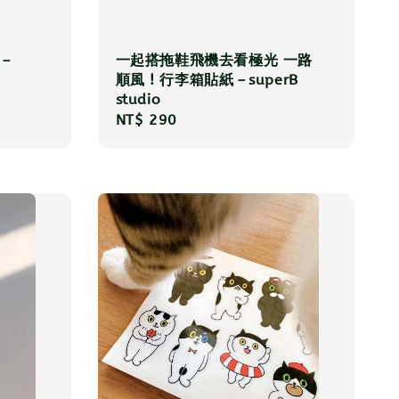
紙－
一起搭拖鞋飛機去看極光 一路
順風 ! 行李箱貼紙－superB
studio
Regular
NT$ 290
price