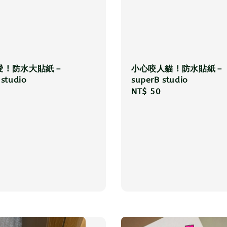
 ! 防水大貼紙－
小心咬人貓 ! 防水貼紙－
 studio
superB studio
r
Regular
NT$ 50
price