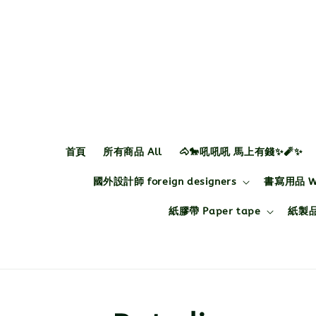
首頁
所有商品 All
🐴🐎吼吼吼 馬上有錢✨🧨✨
國外設計師 foreign designers
書寫用品 Wri
紙膠帶 Paper tape
紙製品