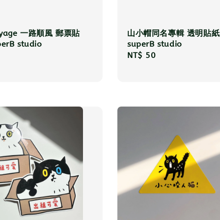
oyage 一路順風 郵票貼
山小帽同名專輯 透明貼
rB studio
superB studio
r
Regular
NT$ 50
price