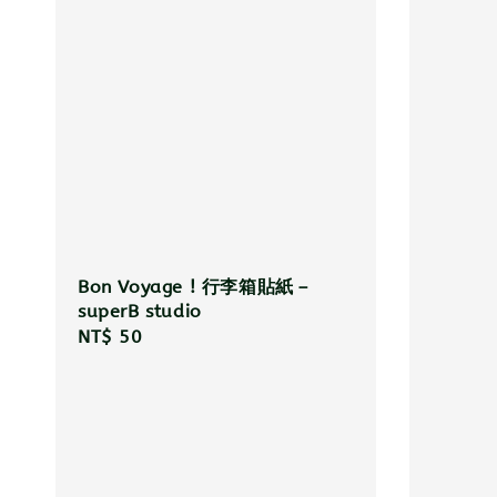
Bon Voyage ! 行李箱貼紙－
superB studio
Regular
NT$ 50
price