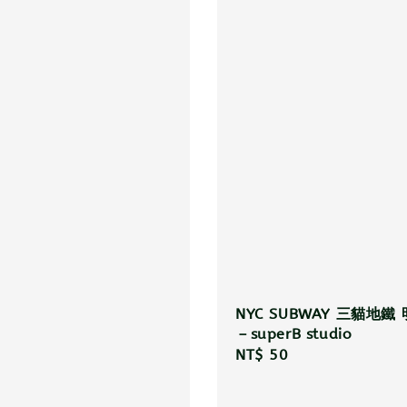
NYC SUBWAY 三貓地鐵
－superB studio
Regular
NT$ 50
price