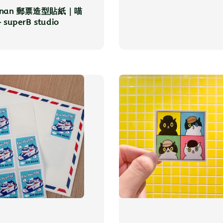
inan 郵票造型貼紙｜喵
uperB studio
r