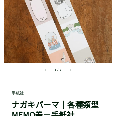
1
/
1
手紙社
ナガキパーマ｜各種類型
MEMO卷－手紙社