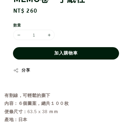
Regular
NT$ 260
price
數量
加入購物車
分享
有割線，可輕鬆的撕下
內容：６個圖案，總共１００枚
便條尺寸：
63.5 x 38
ｍｍ
產地：日本