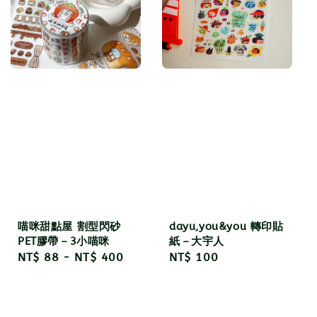
喵咪甜點屋 割型閃砂
dayu,you&you 轉印貼
PET膠帶－3小喵咪
紙－大宇人
Regular
NT$ 88
-
NT$ 400
Regular
NT$ 100
price
price