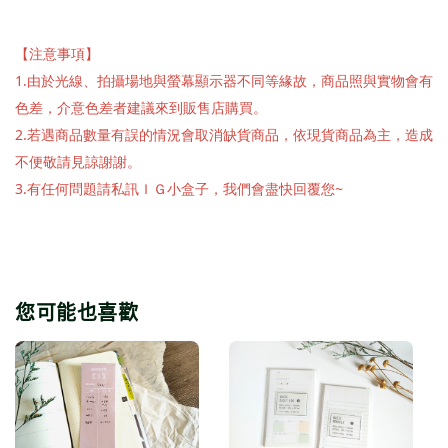
【注意事項】
1.由於光線、拍攝場地與螢幕顯示器不同等緣故，商品照與實物會有
色差，介意色差者建議來到販售店購買。
2.若遇商品數量有誤的情況會取消缺貨商品，依現貨商品為主，造成
不便敬請見諒謝謝。
3.有任何問題請私訊ＩＧ小盒子，我們會盡快回覆您~
您可能也喜歡