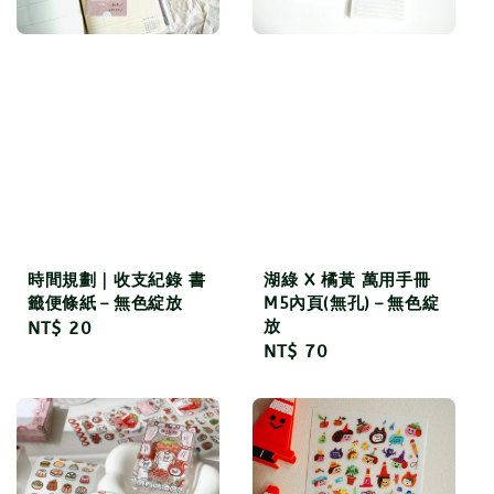
時間規劃｜收支紀錄 書
湖綠 X 橘黃 萬用手冊
籤便條紙－無色綻放
M5內頁(無孔)－無色綻
放
Regular
NT$ 20
Regular
NT$ 70
price
price