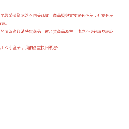
攝場地與螢幕顯示器不同等緣故，商品照與實物會有色差，介意色差
購買。
有誤的情況會取消缺貨商品，依現貨商品為主，造成不便敬請見諒謝
訊ＩＧ小盒子，我們會盡快回覆您~