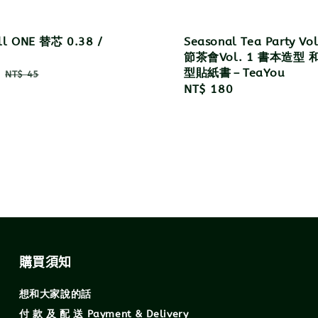
ll ONE 替芯 0.38 /
Seasonal Tea Party Vo
節茶會Vol. 1 書本造型 
型貼紙書－TeaYou
Regular
NT$ 45
Regular
NT$ 180
price
price
購買須知
想和大家說的話
付 款 及 配 送 Payment & Delivery