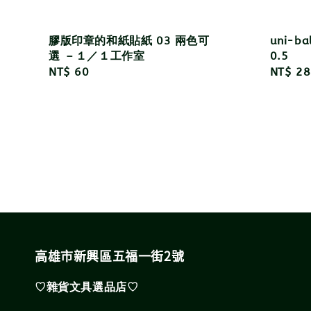
膠版印章的和紙貼紙 03 兩色可
uni-ba
選 －１／１工作室
0.5
Regular
NT$ 60
Sale
NT$ 28
price
price
高雄市新興區五福一街2號
♡雜貨文具選品店♡