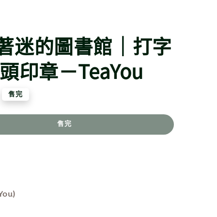
著迷的圖書館｜打字
頭印章－TeaYou
售完
售完
ou)