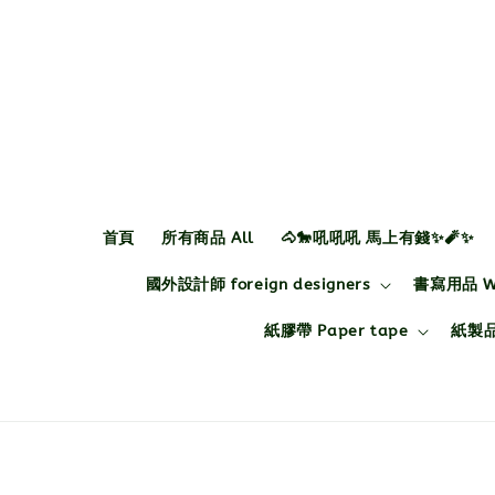
首頁
所有商品 All
🐴🐎吼吼吼 馬上有錢✨🧨✨
國外設計師 foreign designers
書寫用品 Wri
紙膠帶 Paper tape
紙製品