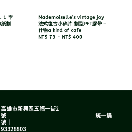
l. 1 季
Mademoiselle’s vintage joy
和紙割
法式復古小碎片 割型PET膠帶－
什物a kind of cafe
Regular
NT$ 73
-
NT$ 400
price
高雄市新興區五福一街2
號 統一編
號｜
93328803