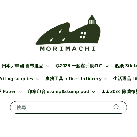
日本／韓國 自帶選品
💞2026 一起寫手帳📒📒
貼紙 Stick
ting supplies
事務工具 office stationery
生活選品 Life
 Paper
印章印台 stamp&stamp pad
🧹🧹2026 除舊
搜尋