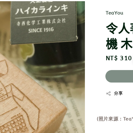
TeaYou
令人
機 木
Regular
NT$ 310
price
分享
(照片來源：TeaY