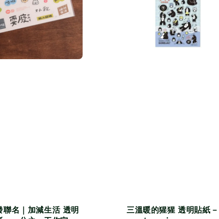
發聯名｜加減生活 透明
三溫暖的猩猩 透明貼紙