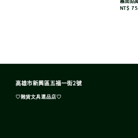
霧面貼
Regula
NT$ 75
price
高雄市新興區五福一街2號
♡雜貨文具選品店♡