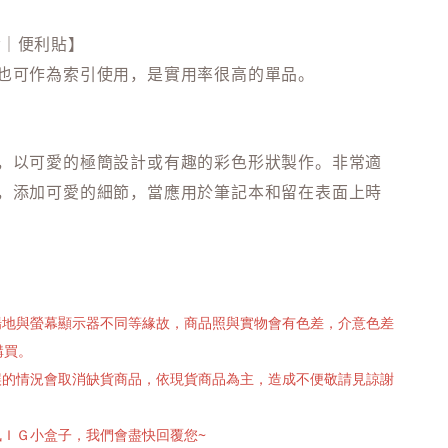
er｜便利貼】
也可作為索引使用，是實用率很高的單品。
。
，以可愛的極簡設計或有趣的彩色形狀製作。非常適
，添加可愛的細節，當應用於筆記本和留在表面上時
攝場地與螢幕顯示器不同等緣故，商品照與實物會有色差，介意色差
購買。
有誤的情況會取消缺貨商品，依現貨商品為主，造成不便敬請見諒謝
訊ＩＧ小盒子，我們會盡快回覆您~