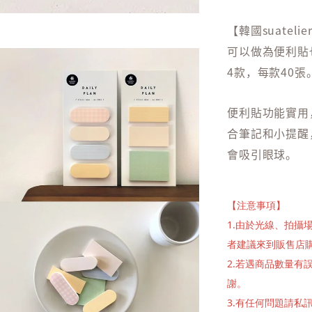
【韓國suateli
可以做為便利貼
4款，每款40張
便利貼功能實用
合筆記和小提醒
會吸引眼球。
【注意事項】
1.由於光線、拍
者建議來到販售店
2.若遇商品數量
謝。
3.有任何問題請私