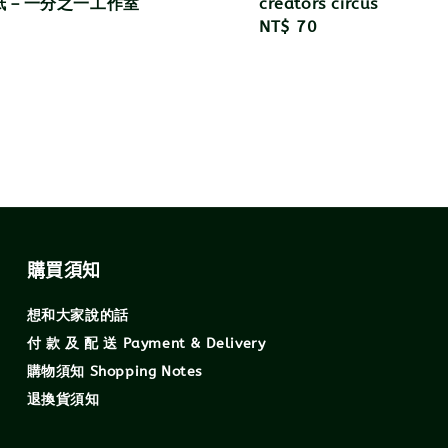
紙－一分之一工作室
creators circus
r
Regular
NT$ 70
price
購買須知
想和大家說的話
付 款 及 配 送 Payment & Delivery
購物須知 Shopping Notes
退換貨須知