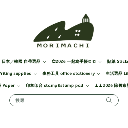
日本／韓國 自帶選品
💞2026 一起寫手帳📒📒
貼紙 Stick
ting supplies
事務工具 office stationery
生活選品 Life
 Paper
印章印台 stamp&stamp pad
🧹🧹2026 除舊
搜尋