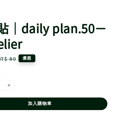
｜daily plan.50－
elier
Regular
優惠
NT$ 80
price
加入購物車