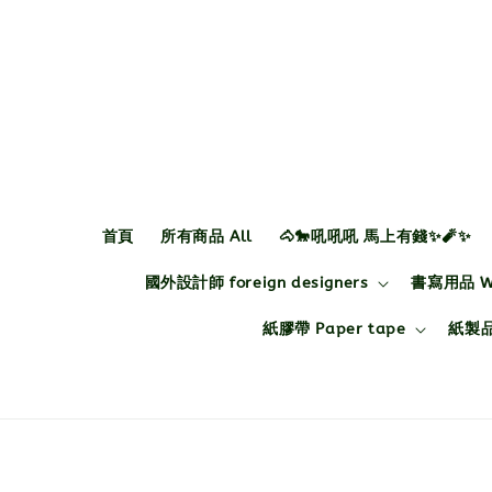
首頁
所有商品 All
🐴🐎吼吼吼 馬上有錢✨🧨✨
國外設計師 foreign designers
書寫用品 Wri
紙膠帶 Paper tape
紙製品