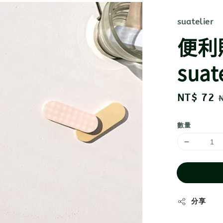
suatelier
便利貼
suat
Sale
NT$ 72
price
數量
分享