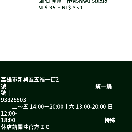
面PET膠帶－什物Shiwu Studio
Regular
NT$ 35
-
NT$ 350
price
高雄市新興區五福一街2
號 統一編
號｜
93328803
二～五 14:00－20:00｜六 13:00-20:00 日
12:00-
18:00 特殊
休店請關注官方ＩＧ