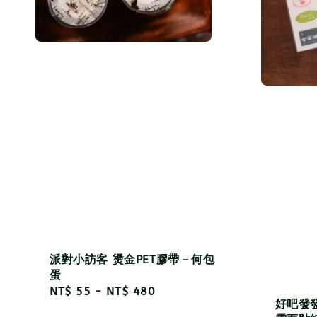
派對小訪客 燙金PET膠帶－何包
蛋
Regular
NT$ 55
-
NT$ 480
好吧發
price