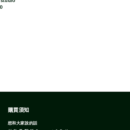
 studio
r
0
購買須知
想和大家說的話