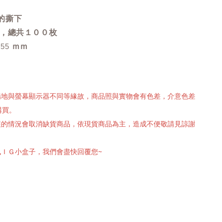
的撕下
案，總共１００枚
ｍｍ
 55
攝場地與螢幕顯示器不同等緣故，商品照與實物會有色差，介意色差
購買。
有誤的情況會取消缺貨商品，依現貨商品為主，造成不便敬請見諒謝
訊ＩＧ小盒子，我們會盡快回覆您~