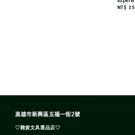
superB
Regula
NT$ 15
price
高雄市新興區五福一街2號
♡雜貨文具選品店♡