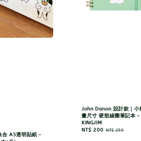
John Danon 設計款｜小
畫尺寸 硬殼線圈筆記本－
KINGJIM
Sale
NT$ 200
Regular
NT$ 250
集合 A5透明貼紙－
price
price