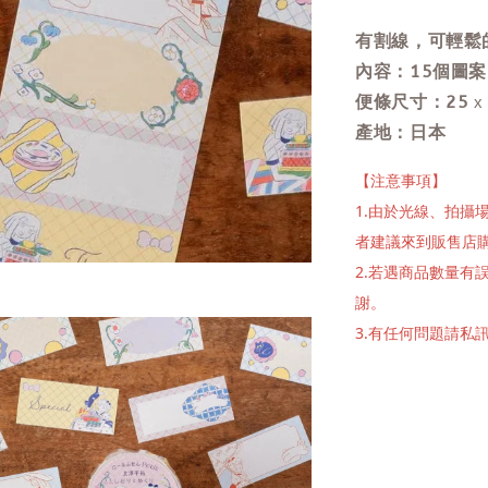
有割線，可輕鬆
內容：15個圖
便條尺寸：25
x
產地：日本
【注意事項】
1.由於光線、拍
者建議來到販售店
2.若遇商品數量
謝。
3.有任何問題請私