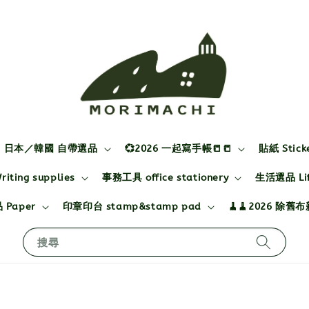
日本／韓國 自帶選品
💞2026 一起寫手帳📒📒
貼紙 Stick
ting supplies
事務工具 office stationery
生活選品 Life
 Paper
印章印台 stamp&stamp pad
🧹🧹2026 除舊
搜尋