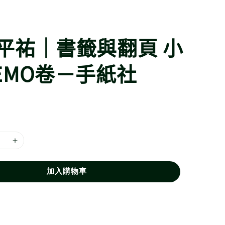
平祐｜書籤與翻頁 小
EMO卷－手紙社
加入購物車