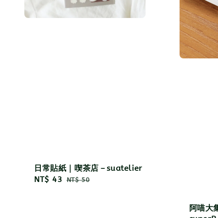
日常貼紙｜喫茶店－suatelier
Sale
NT$ 43
Regular
NT$ 50
price
price
阿喵大