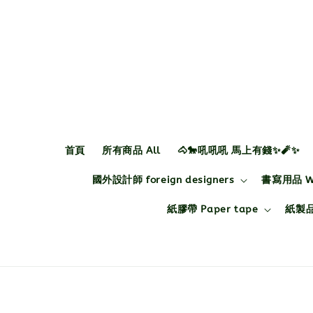
首頁
所有商品 All
🐴🐎吼吼吼 馬上有錢✨🧨✨
國外設計師 foreign designers
書寫用品 Wri
紙膠帶 Paper tape
紙製品