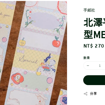
手紙社
北澤
型M
Regular
NT$ 270
price
數量
分享