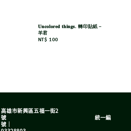
𝐔𝐧𝐜𝐨𝐥𝐨𝐫𝐞𝐝 𝐭𝐡𝐢𝐧𝐠𝐬. 轉印貼紙－
羊君
Regular
NT$ 100
price
高雄市新興區五福一街2
號 統一編
號｜
93328803