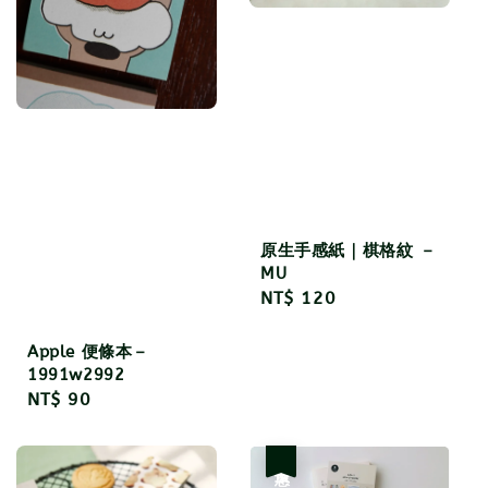
原生手感紙｜棋格紋 －
MU
Regular
NT$ 120
price
Apple 便條本－
1991w2992
Regular
NT$ 90
price
優惠