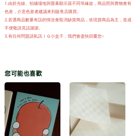
1.由於光線、拍攝場地與螢幕顯示器不同等緣故，商品照與實物會有
色差，介意色差者建議來到販售店購買。
2.若遇商品數量有誤的情況會取消缺貨商品，依現貨商品為主，造成
不便敬請見諒謝謝。
3.有任何問題請私訊ＩＧ小盒子，我們會盡快回覆您~
您可能也喜歡