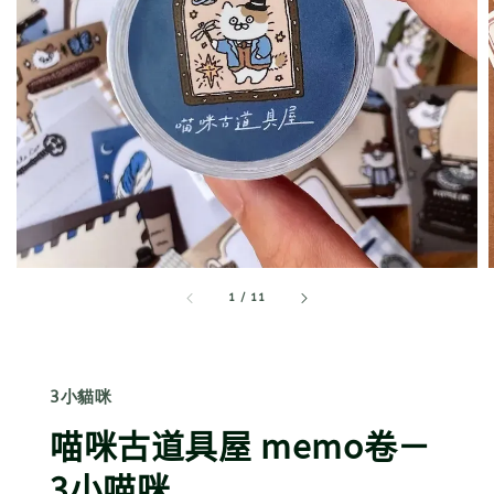
1
/
11
3小貓咪
喵咪古道具屋 memo卷－
3小喵咪