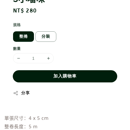
Regular
NT$ 280
price
規格
整捲
分裝
數量
加入購物車
分享
單張尺寸：4 x 5 cm
整卷長度：5 m