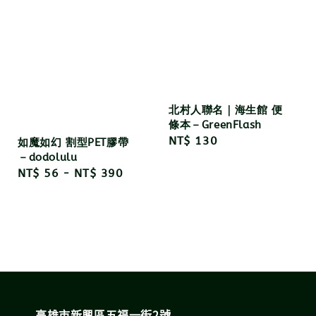
北村人聯名｜海生館 便
條本－GreenFlash
Regular
NT$ 130
如魔如幻 割型PET膠帶
price
－dodolulu
Regular
NT$ 56
-
NT$ 390
price
高雄市新興區五福一街2號