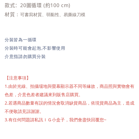
款式：20圖循環 (約100 cm)
材質：
可書寫材質、弱黏性、
易撕線刀模
分裝皆為一循環
分裝時可能會起泡,不影響使用
介意指請勿購買分裝
【注意事項】
1.由於光線、拍攝場地與螢幕顯示器不同等緣故，商品照與實物會有
色差，介意色差者建議來到販售店購買。
2.若遇商品數量有誤的情況會取消缺貨商品，依現貨商品為主，造成
不便敬請見諒謝謝。
3.有任何問題請私訊ＩＧ小盒子，我們會盡快回覆您~