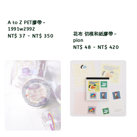
A to Z PET膠帶－
1991w2992
花布 切模和紙膠帶－
Regular
NT$ 37
-
NT$ 350
pion
price
Regular
NT$ 48
-
NT$ 420
price