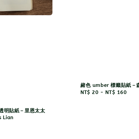
赭色 umber 標籤貼紙－
Regular
NT$ 20
-
NT$ 160
price
 透明貼紙－里恩太太
s Lian
r