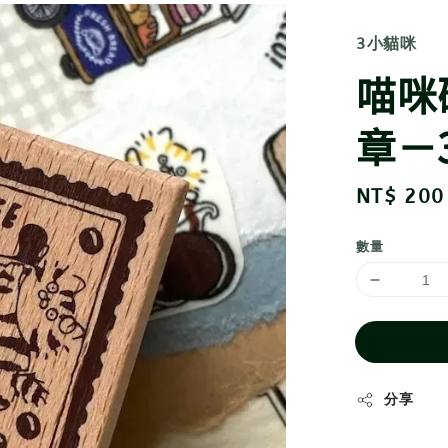
3小貓咪
喵咪
章－
Regular
NT$ 200
price
數量
分享