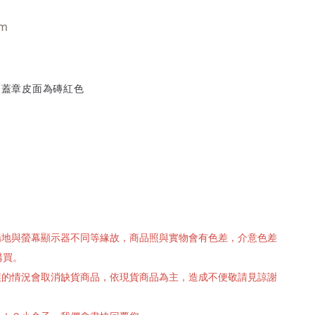
 cm
，蓋章皮面為磚紅色
攝場地與螢幕顯示器不同等緣故，商品照與實物會有色差，介意色差
購買。
有誤的情況會取消缺貨商品，依現貨商品為主，造成不便敬請見諒謝