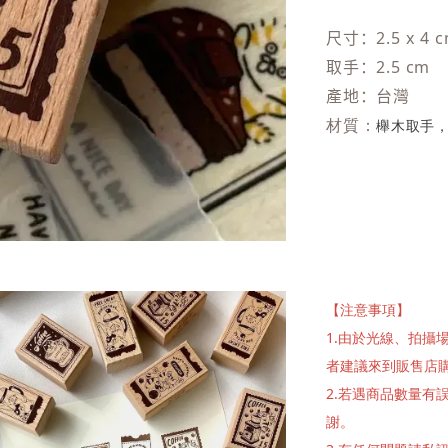
尺寸：2.5 x 4
取手：2.5 cm
產地：台灣
材質：
櫸木取手
【注意事項】
1.由於光線、拍
者建議來到販售店
2.若遇商品數量
謝。