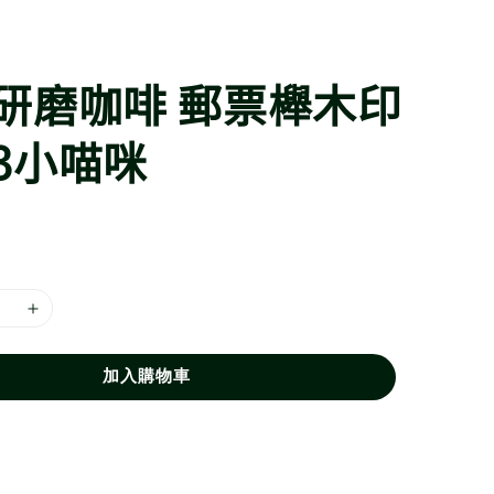
研磨咖啡 郵票櫸木印
3小喵咪
加入購物車