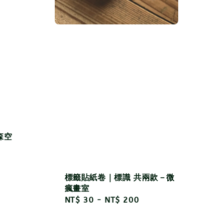
森空
標籤貼紙卷｜標識 共兩款－微
瘋畫室
Regular
NT$ 30
-
NT$ 200
price