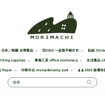
日本／韓國 自帶選品
💞2026 一起寫手帳📒📒
貼紙 Stick
ting supplies
事務工具 office stationery
生活選品 Life
 Paper
印章印台 stamp&stamp pad
🧹🧹2026 除舊
搜尋