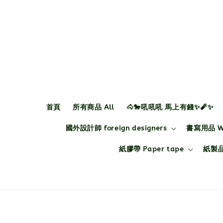
首頁
所有商品 All
🐴🐎吼吼吼 馬上有錢✨🧨✨
國外設計師 foreign designers
書寫用品 Wri
紙膠帶 Paper tape
紙製品