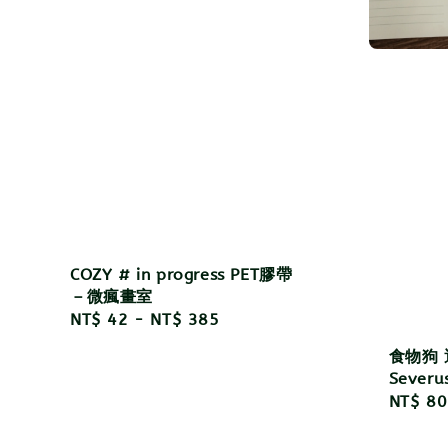
COZY # in progress PET膠帶
－微瘋畫室
Regular
NT$ 42
-
NT$ 385
price
食物狗
Severu
Regula
NT$ 80
price