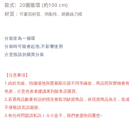
款式：20圖循環 (約100 cm)
材質：
可書寫材質、弱黏性、
易撕線刀模
分裝皆為一循環
分裝時可能會起泡,不影響使用
介意指請勿購買分裝
【注意事項】
1.由於光線、拍攝場地與螢幕顯示器不同等緣故，商品照與實物會有
色差，介意色差者建議來到販售店購買。
2.若遇商品數量有誤的情況會取消缺貨商品，依現貨商品為主，造成
不便敬請見諒謝謝。
3.有任何問題請私訊ＩＧ小盒子，我們會盡快回覆您~