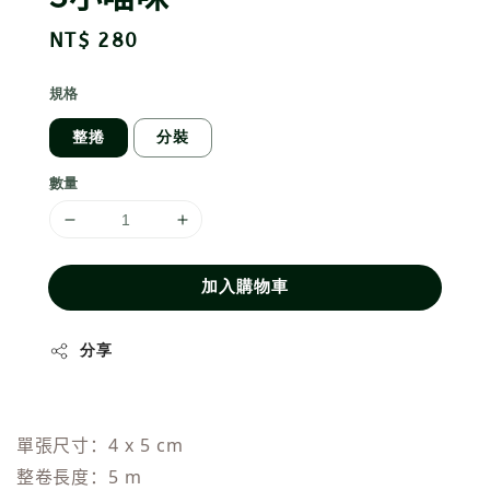
Regular
NT$ 280
price
規格
整捲
分裝
數量
加入購物車
分享
單張尺寸：4 x 5 cm
整卷長度：5 m