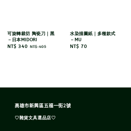
水染描圖紙｜多種款式
可旋轉裁切 陶瓷刀｜黑
－MU
－日本MIDORI
Regular
NT$ 70
Sale
NT$ 340
Regular
NT$ 405
price
price
price
高雄市新興區五福一街2號
♡雜貨文具選品店♡