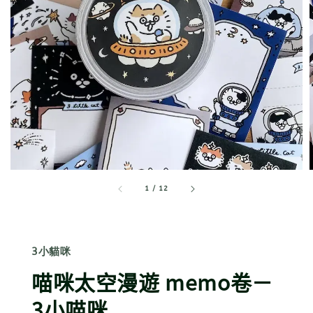
1
/
12
3小貓咪
喵咪太空漫遊 memo卷－
3小喵咪