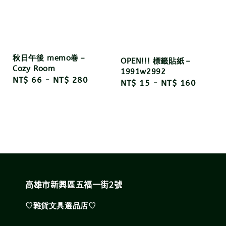
秋日午後 memo卷－
OPEN!!! 標籤貼紙－
Cozy Room
1991w2992
Regular
NT$ 66
-
NT$ 280
Regular
NT$ 15
-
NT$ 160
price
price
高雄市新興區五福一街2號
♡雜貨文具選品店♡