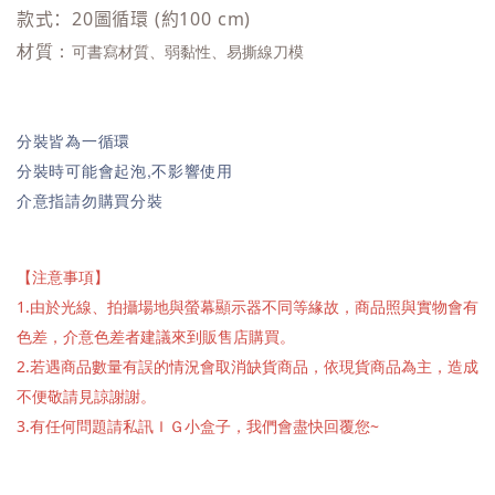
款式：20圖循環 (約100 cm)
材質：
可書寫材質、弱黏性、
易撕線刀模
分裝皆為一循環
分裝時可能會起泡,不影響使用
介意指請勿購買分裝
【注意事項】
1.由於光線、拍攝場地與螢幕顯示器不同等緣故，商品照與實物會有
色差，介意色差者建議來到販售店購買。
2.若遇商品數量有誤的情況會取消缺貨商品，依現貨商品為主，造成
不便敬請見諒謝謝。
3.有任何問題請私訊ＩＧ小盒子，我們會盡快回覆您~