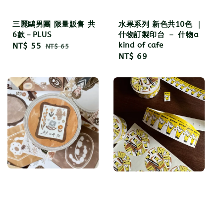
三麗鷗男團 限量販售 共
水果系列 新色共10色 ｜
6款－PLUS
什物訂製印台 － 什物a
kind of cafe
Sale
NT$ 55
Regular
NT$ 65
Regular
NT$ 69
price
price
price