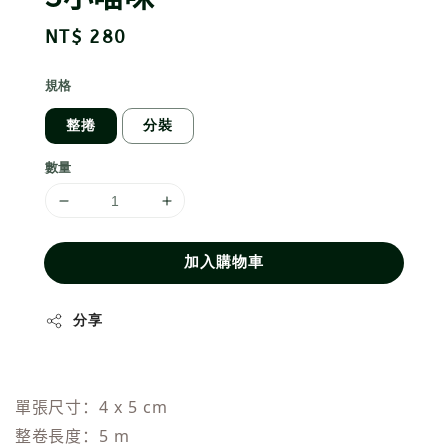
Regular
NT$ 280
price
規格
整捲
分裝
數量
加入購物車
分享
單張尺寸：4 x 5 cm
整卷長度：5 m