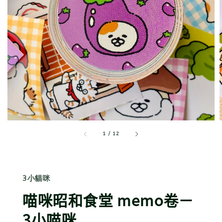
1
/
12
3小貓咪
喵咪昭和食堂 memo卷－
3小喵咪