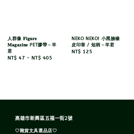
人群像 𝐅𝐢𝐠𝐮𝐫𝐞
NEKO NEKO! 小黑臉橡
𝐌𝐚𝐠𝐚𝐳𝐢𝐧𝐞 PET膠帶－羊
皮印章 / 短柄－羊君
君
Regular
NT$ 125
Regular
NT$ 47
-
NT$ 405
price
price
高雄市新興區五福一街2號
♡雜貨文具選品店♡