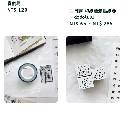
青的島
Regular
NT$ 120
白日夢 和紙標籤貼紙卷
price
－dodolulu
Regular
NT$ 65
-
NT$ 285
price