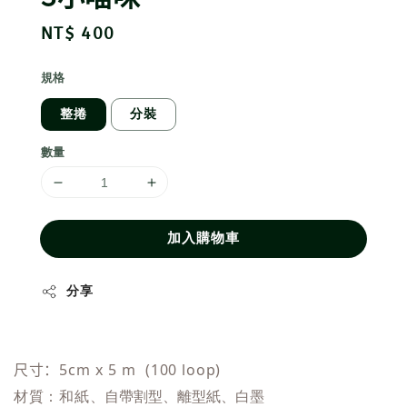
Regular
NT$ 400
price
規格
整捲
分裝
數量
加入購物車
分享
尺寸：5cm x 5 m (100 loop)
材質：
和紙
、自帶割型、離型紙、白墨