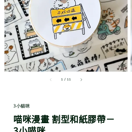
1
/
11
3小貓咪
喵咪漫畫 割型和紙膠帶－
3小喵咪