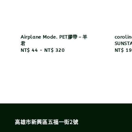
Airplane Mode. PET膠帶－羊
coro
君
SUNST
Regular
NT$ 44
-
NT$ 320
Regula
NT$ 19
price
price
高雄市新興區五福一街2號