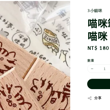
3小貓咪
喵咪
喵咪
Regular
NT$ 180
price
數量
分享