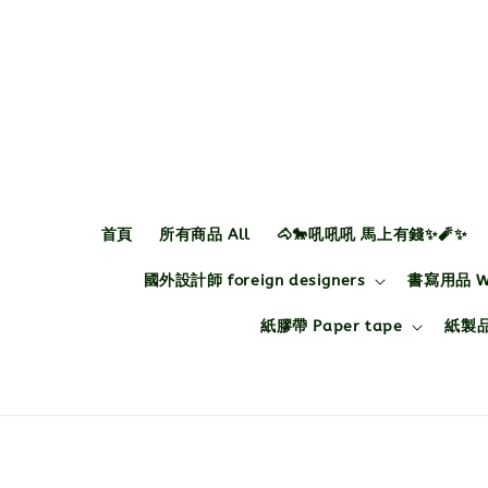
首頁
所有商品 All
🐴🐎吼吼吼 馬上有錢✨🧨✨
國外設計師 foreign designers
書寫用品 Wri
紙膠帶 Paper tape
紙製品