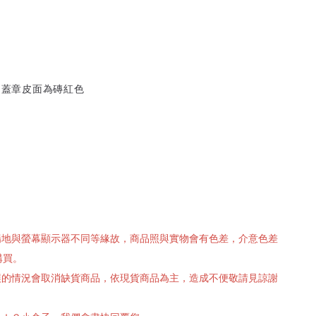
m
，蓋章皮面為磚紅色
攝場地與螢幕顯示器不同等緣故，商品照與實物會有色差，介意色差
購買。
有誤的情況會取消缺貨商品，依現貨商品為主，造成不便敬請見諒謝