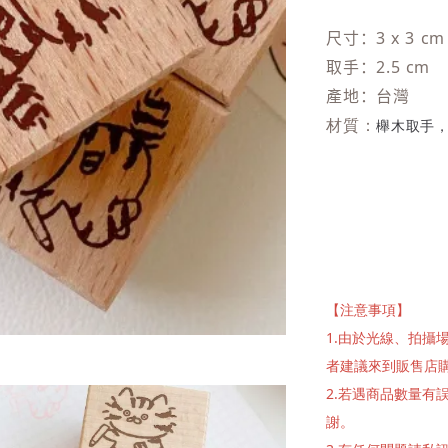
尺寸：3 x 3 c
取手：2.5 cm
產地：台灣
材質：
櫸木取手
【注意事項】
1.由於光線、拍
者建議來到販售店
2.若遇商品數量
謝。