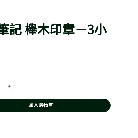
筆記 櫸木印章－3小
加入購物車