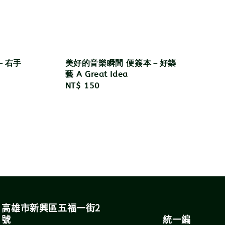
－右手
美好的音樂瞬間 便簽本－好築
藝 A Great Idea
Regular
NT$ 150
price
高雄市新興區五福一街2
號 統一編