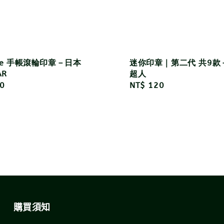
line 手帳滾輪印章－日本
迷你印章｜第二代 共9款
AR
超人
r
0
Regular
NT$ 120
price
購買須知