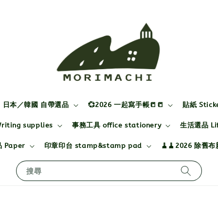
日本／韓國 自帶選品
💞2026 一起寫手帳📒📒
貼紙 Stick
ting supplies
事務工具 office stationery
生活選品 Life
 Paper
印章印台 stamp&stamp pad
🧹🧹2026 除舊
搜尋