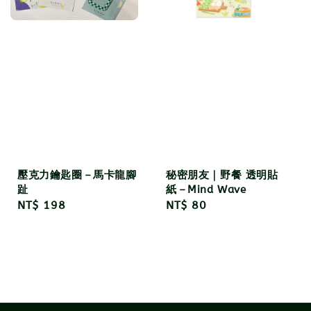
壓克力鑰匙圈－馬卡龍腳
秘密朋友｜野餐 透明貼
趾
紙－Mind Wave
Regular
NT$ 198
Regular
NT$ 80
price
price