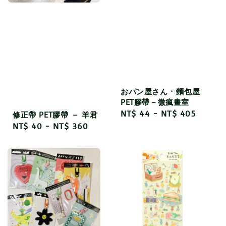
おパン屋さん · 麵包屋
PET膠帶－微瘋畫室
Regular
NT$ 44
-
NT$ 405
修正帶 PET膠帶 － 羊君
price
Regular
NT$ 40
-
NT$ 360
price