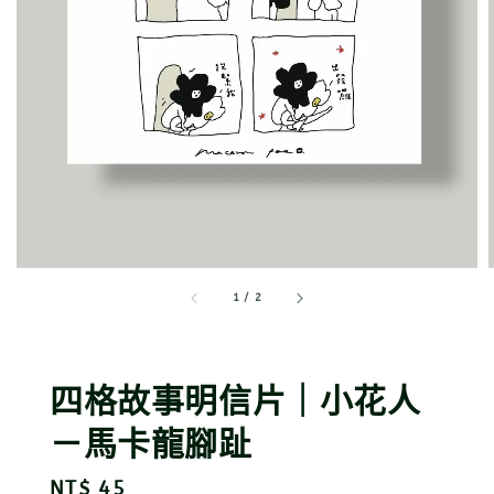
1
/
2
四格故事明信片｜小花人
－馬卡龍腳趾
Regular
NT$ 45