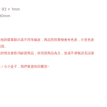
93 x 1mm
90mm
攝場地與螢幕顯示器不同等緣故，商品照與實物會有色差，介意色差
購買。
有誤的情況會取消缺貨商品，依現貨商品為主，造成不便敬請見諒謝
訊ＩＧ小盒子，我們會盡快回覆您~