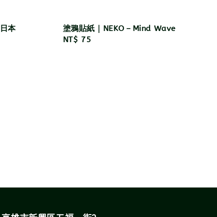
－日本
塗鴉貼紙｜NEKO－Mind Wave
Regular
NT$ 75
price