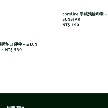
coroline 手帳滾輪印章
SUNSTAR
Regular
NT$ 190
price
割型PET膠帶－吉LCN
r
-
NT$ 530