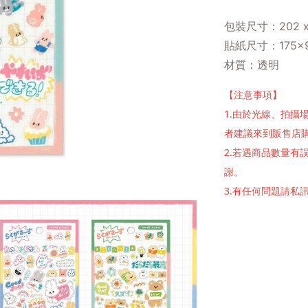
包裝尺寸：202 x 
貼紙尺寸：175×
材質：透明
【注意事項】
1.由於光線、拍
者建議來到販售店
2.若遇商品數量
謝。
3.有任何問題請私