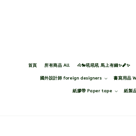
首頁
所有商品 All
🐴🐎吼吼吼 馬上有錢✨🧨✨
國外設計師 foreign designers
書寫用品 Wri
紙膠帶 Paper tape
紙製品