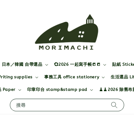
日本／韓國 自帶選品
💞2026 一起寫手帳📒📒
貼紙 Stick
ting supplies
事務工具 office stationery
生活選品 Life
 Paper
印章印台 stamp&stamp pad
🧹🧹2026 除舊
搜尋