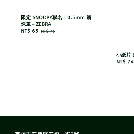
限定 SNOOPY聯名｜0.5mm 鋼
珠筆－ZEBRA
Sale
NT$ 65
Regular
NT$ 75
price
price
小紙片 
Regula
NT$ 74
price