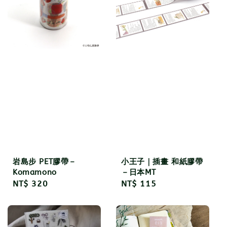
岩島步 PET膠帶－
小王子｜插畫 和紙膠帶
Komamono
－日本MT
Regular
NT$ 320
Regular
NT$ 115
price
price