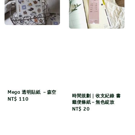
Mega 透明貼紙 －森空
時間規劃｜收支紀錄 書
Regular
NT$ 110
籤便條紙－無色綻放
price
Regular
NT$ 20
price