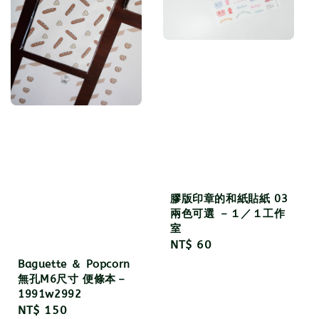
膠版印章的和紙貼紙 03
兩色可選 －１／１工作
室
Regular
NT$ 60
price
Baguette ＆ Popcorn
無孔M6尺寸 便條本－
1991w2992
Regular
NT$ 150