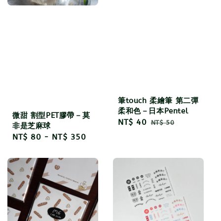
筆touch 柔繪筆 第二彈
柔和色－日本Pentel
微甜 割型PET膠帶－莫
Sale
NT$ 40
Regular
NT$ 50
非是芝麻球
price
price
Regular
NT$ 80
-
NT$ 350
price