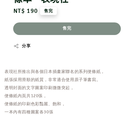
Regular
NT$ 190
售完
price
售完
分享
表現社所推出與各個日本插畫家聯名的系列便條紙，
紙張採用滑順的紙質，非常適合使用原子筆書寫。
透明封面的文字圖案印刷微微突起，
便條紙內頁共120張，
便條紙的印刷色彩豔麗、飽和，
一本內有四種圖案各30張