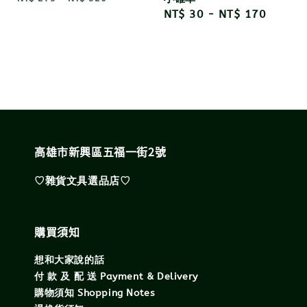
Regular
NT$ 30
-
NT$ 170
price
高雄市新興區五福一街2號
♡雜貨文具選品店♡
購買須知
想和大家說的話
付 款 及 配 送 Payment & Delivery
購物須知 Shopping Notes