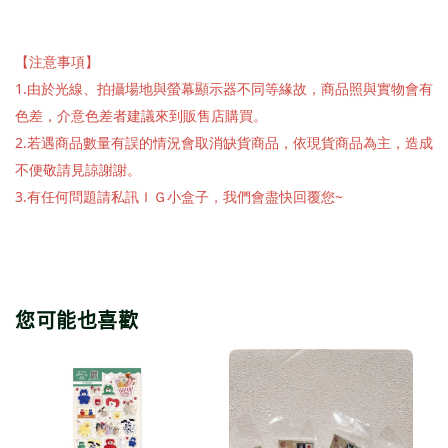
【注意事項】
1.由於光線、拍攝場地與螢幕顯示器不同等緣故，商品照與實物會有
色差，介意色差者建議來到販售店購買。
2.若遇商品數量有誤的情況會取消缺貨商品，依現貨商品為主，造成
不便敬請見諒謝謝。
3.有任何問題請私訊ＩＧ小盒子，我們會盡快回覆您~
您可能也喜歡