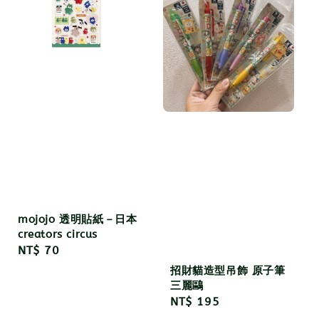
mojojo 透明貼紙－日本
creators circus
Regular
NT$ 70
price
招財貓造型吊飾 原子筆
三麗鷗
Regular
NT$ 195
price