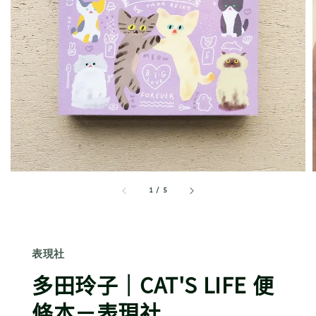
1
/
5
表現社
多田玲子｜CAT'S LIFE 便
條本－表現社