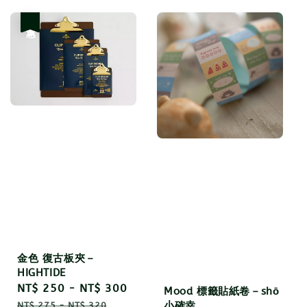
優惠
金色 復古板夾－
HIGHTIDE
Sale
NT$ 250
-
NT$ 300
Regular
Mood 標籤貼紙卷－shō
price
price
小確幸
NT$ 275
-
NT$ 320