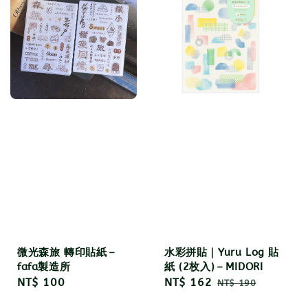
微光森旅 轉印貼紙－
水彩拼貼｜Yuru Log 貼
fafa製造所
紙 (2枚入)－MIDORI
Regular
NT$ 100
Sale
NT$ 162
Regular
NT$ 190
price
price
price