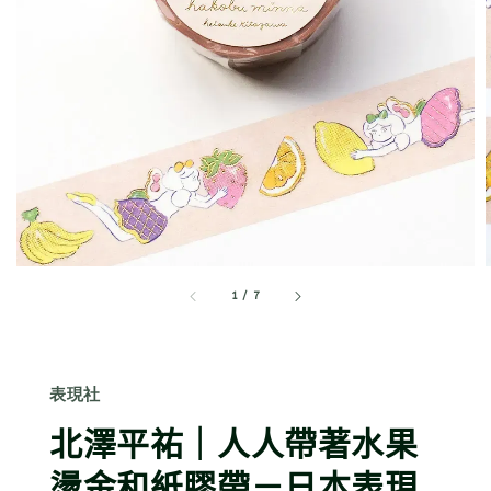
1
/
7
表現社
北澤平祐｜人人帶著水果
燙金和紙膠帶－日本表現