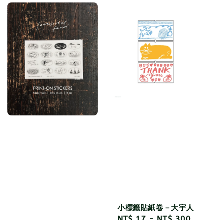
小標籤貼紙卷－大宇人
Regular
NT$ 17
-
NT$ 300