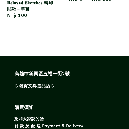
𝐁𝐞𝐥𝐨𝐯𝐞𝐝 𝐒𝐤𝐞𝐭𝐜𝐡𝐞𝐬 轉印
price
貼紙－羊君
Regular
NT$ 100
price
高雄市新興區五福一街2號
♡雜貨文具選品店♡
購買須知
想和大家說的話
付 款 及 配 送 Payment & Delivery