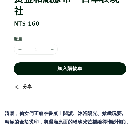
社
Regular
NT$ 160
price
數量
加入購物車
分享
清晨，仙女們正躺在書桌上閱讀、沐浴陽光、嬉戲玩耍。
精緻的金箔燙印，將灑滿桌面的璀璨光芒描繪得惟妙惟肖。