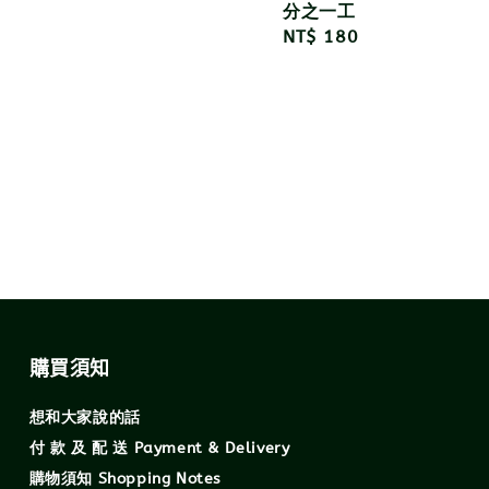
分之一工
r
Regular
NT$ 180
price
購買須知
想和大家說的話
付 款 及 配 送 Payment & Delivery
購物須知 Shopping Notes