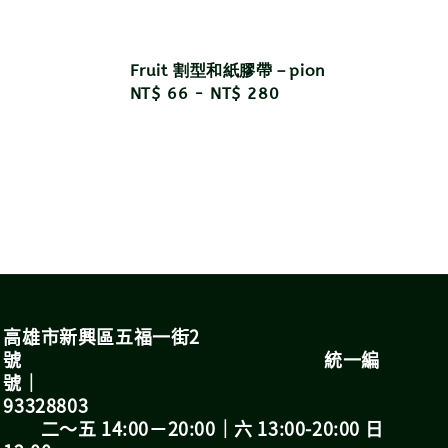
Fruit 割型和紙膠帶－pion
Regular
NT$ 66
-
NT$ 280
price
高雄市新興區五福一街2
號 統一編
號｜
93328803
二～五 14:00－20:00｜六 13:00-20:00 日