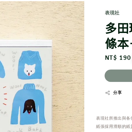
表現社
多田玲
條本
Regular
NT$ 190
price
分享
表現社所推出與各
紙張採用滑順的紙