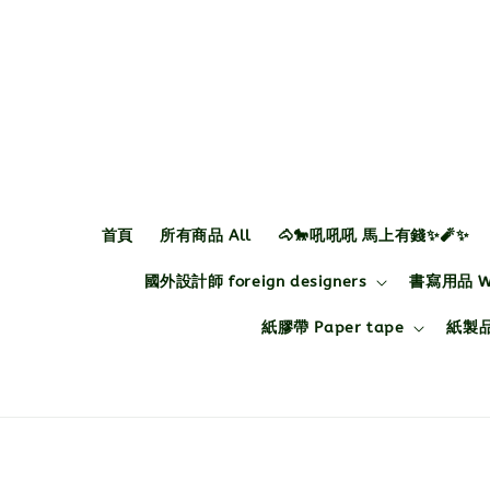
首頁
所有商品 All
🐴🐎吼吼吼 馬上有錢✨🧨✨
國外設計師 foreign designers
書寫用品 Wri
紙膠帶 Paper tape
紙製品