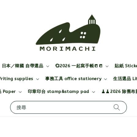
日本／韓國 自帶選品
💞2026 一起寫手帳📒📒
貼紙 Stick
ting supplies
事務工具 office stationery
生活選品 Life
 Paper
印章印台 stamp&stamp pad
🧹🧹2026 除舊
搜尋