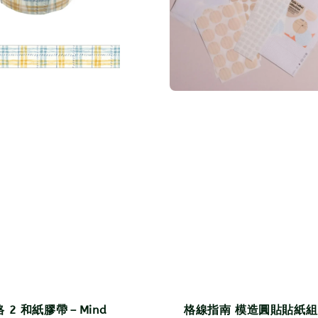
 2 和紙膠帶－Mind
格線指南 模造圓貼貼紙