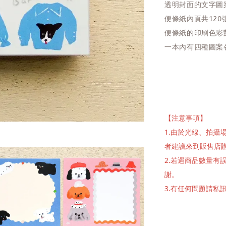
透明封面的文字圖
便條紙內頁共120
便條紙的印刷色彩
一本內有四種圖案
【注意事項】
1.由於光線、拍
者建議來到販售店
2.若遇商品數量
謝。
3.有任何問題請私