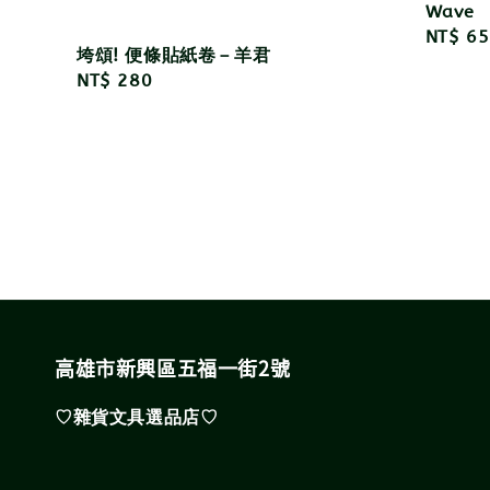
Wave
Regula
NT$ 65
垮頌! 便條貼紙卷－羊君
price
Regular
NT$ 280
price
高雄市新興區五福一街2號
♡雜貨文具選品店♡