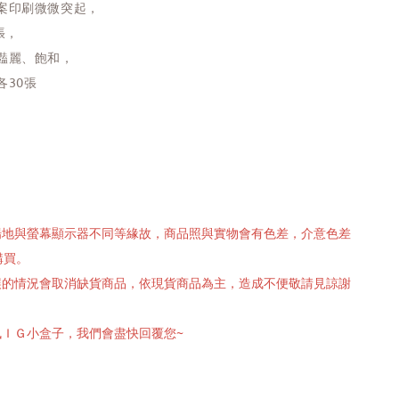
案印刷微微突起，
張，
豔麗、飽和，
各30張
攝場地與螢幕顯示器不同等緣故，商品照與實物會有色差，介意色差
購買。
有誤的情況會取消缺貨商品，依現貨商品為主，造成不便敬請見諒謝
訊ＩＧ小盒子，我們會盡快回覆您~