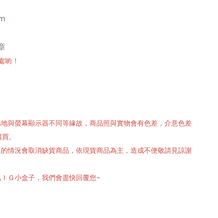
cm
章
處喲！
攝場地與螢幕顯示器不同等緣故，商品照與實物會有色差，介意色差
購買。
有誤的情況會取消缺貨商品，依現貨商品為主，造成不便敬請見諒謝
訊ＩＧ小盒子，我們會盡快回覆您~