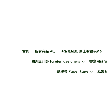
首頁
所有商品 All
🐴🐎吼吼吼 馬上有錢✨🧨✨
國外設計師 foreign designers
書寫用品 Wri
紙膠帶 Paper tape
紙製品