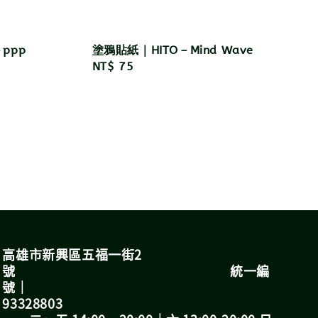
－ppp
塗鴉貼紙｜HITO－Mind Wave
Regular
NT$ 75
price
高雄市新興區五福一街2
號 統一編
號｜
93328803