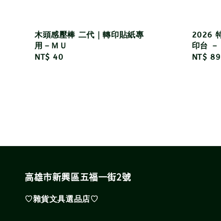
木頭感壓棒 二代｜轉印貼紙專
2026
用－ＭＵ
印台 － 什
Regular
NT$ 40
Regula
NT$ 89
price
price
高雄市新興區五福一街2號
♡雜貨文具選品店♡