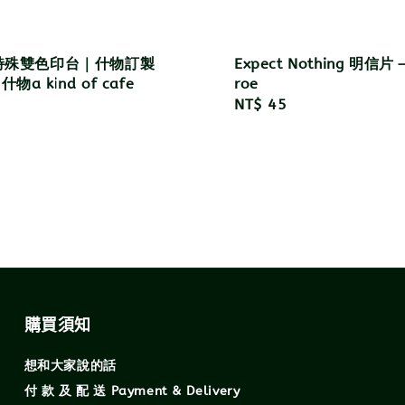
 特殊雙色印台｜什物訂製
Expect Nothing 明信片
物a kind of cafe
roe
r
Regular
NT$ 45
price
購買須知
想和大家說的話
付 款 及 配 送 Payment & Delivery