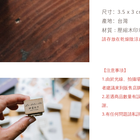
尺寸：3.5 x 3 
產地：台灣
材質：
壓縮木印
請存放在乾燥陰涼
【注意事項】
1.由於光線、拍
者建議來到販售店
2.若遇商品數量
謝。
3.有任何問題請私