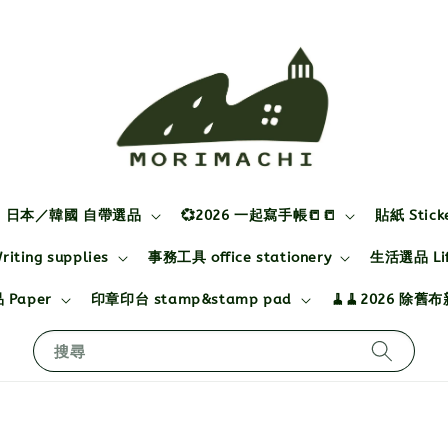
日本／韓國 自帶選品
💞2026 一起寫手帳📒📒
貼紙 Stick
ting supplies
事務工具 office stationery
生活選品 Life
 Paper
印章印台 stamp&stamp pad
🧹🧹2026 除舊
搜尋