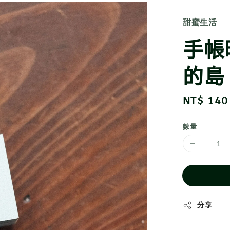
甜蜜生活
手帳
的島
Regular
NT$ 140
price
數量
分享