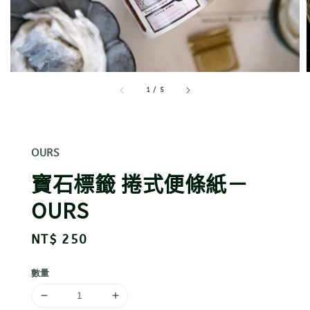
1
/
5
OURS
寶石標籤 捲式便條紙－
OURS
Regular
NT$ 250
price
數量