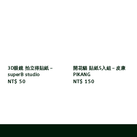
3D眼鏡 拍立得貼紙－
開花貓 貼紙5入組－皮康
superB studio
PIKANG
Regular
NT$ 50
Regular
NT$ 150
price
price