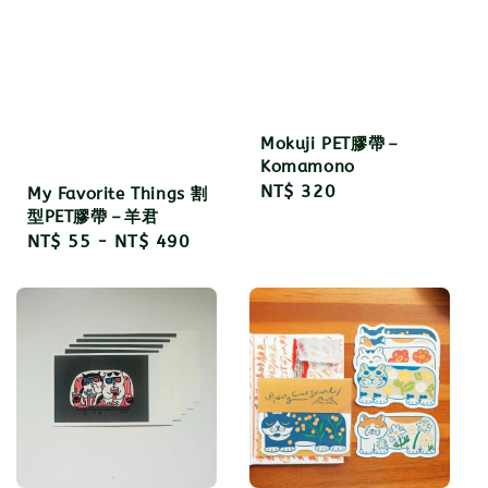
Mokuji PET膠帶－
Komamono
Regular
NT$ 320
My Favorite Things 割
型PET膠帶－羊君
price
Regular
NT$ 55
-
NT$ 490
price