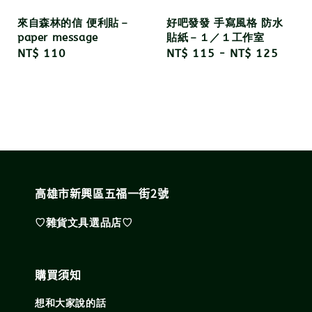
來自森林的信 便利貼－
好吧發發 手寫風格 防水
paper message
貼紙－１／１工作室
Regular
NT$ 110
Regular
NT$ 115
-
NT$ 125
price
price
高雄市新興區五福一街2號
♡雜貨文具選品店♡
購買須知
想和大家說的話