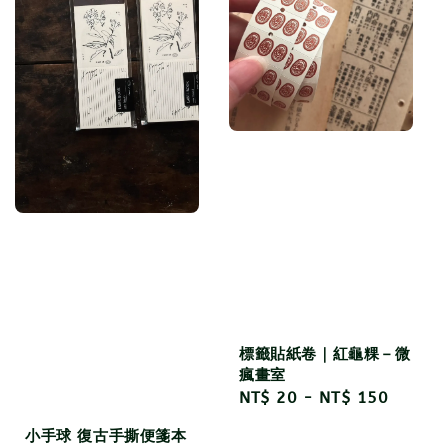
標籤貼紙卷｜紅龜粿－微
瘋畫室
Regular
NT$ 20
-
NT$ 150
price
小手球 復古手撕便箋本