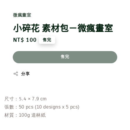
微瘋畫室
小碎花 素材包－微瘋畫室
Regular
NT$ 100
售完
price
售完
分享
尺
寸：5.4
× 7.9 cm
張數：50 pcs (
10 designs x 5 pcs
)
材質：100g 道林紙