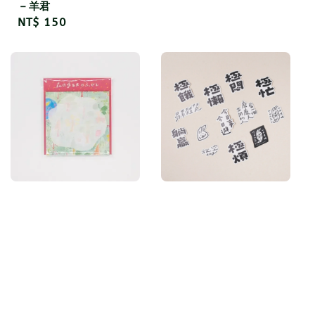
－羊君
Regular
NT$ 150
price