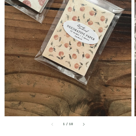
1
/
10