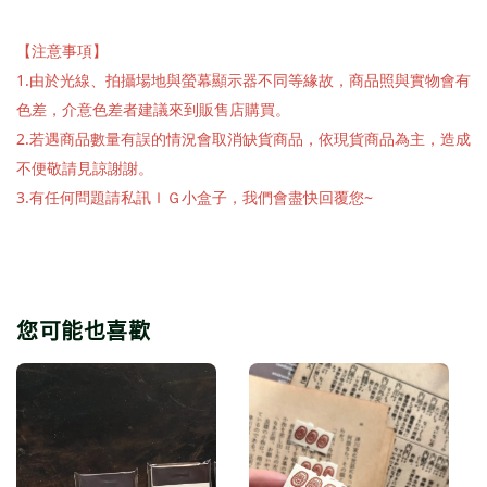
【注意事項】
1.由於光線、拍攝場地與螢幕顯示器不同等緣故，商品照與實物會有
色差，介意色差者建議來到販售店購買。
2.若遇商品數量有誤的情況會取消缺貨商品，依現貨商品為主，造成
不便敬請見諒謝謝。
3.有任何問題請私訊ＩＧ小盒子，我們會盡快回覆您~
您可能也喜歡