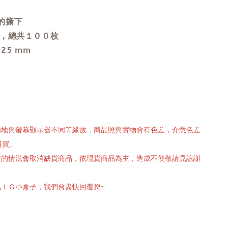
的撕下
案，總共１００枚
 25 mm
攝場地與螢幕顯示器不同等緣故，商品照與實物會有色差，介意色差
購買。
有誤的情況會取消缺貨商品，依現貨商品為主，造成不便敬請見諒謝
訊ＩＧ小盒子，我們會盡快回覆您~