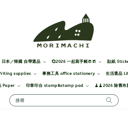
日本／韓國 自帶選品
💞2026 一起寫手帳📒📒
貼紙 Stick
ting supplies
事務工具 office stationery
生活選品 Life
 Paper
印章印台 stamp&stamp pad
🧹🧹2026 除舊
搜尋