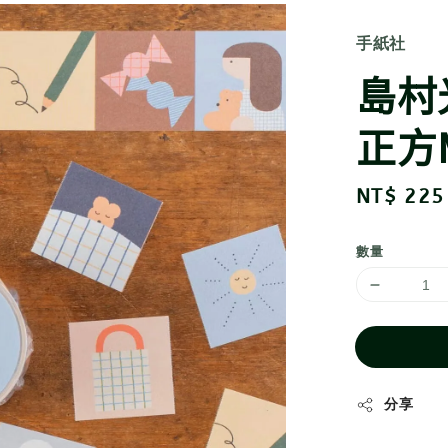
手紙社
島村光
正方
Sale
NT$ 225
price
數量
分享