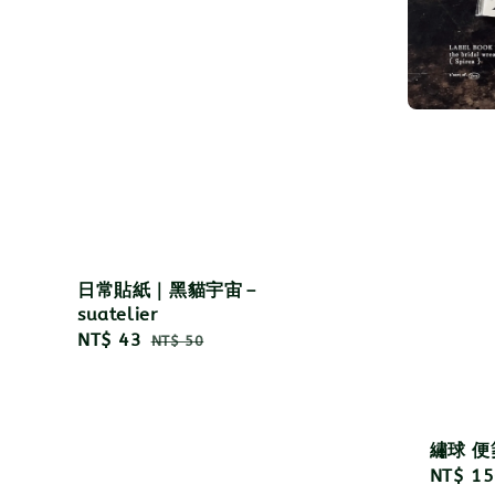
日常貼紙｜黑貓宇宙－
suatelier
Sale
NT$ 43
Regular
NT$ 50
price
price
繡球 
Regula
NT$ 15