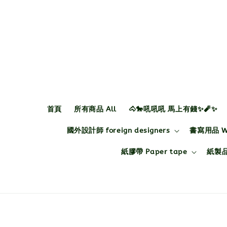
首頁
所有商品 All
🐴🐎吼吼吼 馬上有錢✨🧨✨
國外設計師 foreign designers
書寫用品 Wri
紙膠帶 Paper tape
紙製品