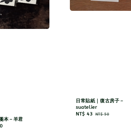
日常貼紙｜復古房子－
suatelier
Sale
NT$ 43
Regular
NT$ 50
便箋本－羊君
price
price
r
0