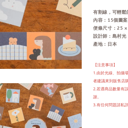
有割線，可輕鬆
內容：15個圖
便條尺寸：25
x
設計師：島村光
產地：日本
【注意事項】
1.由於光線、拍
者建議來到販售店
2.若遇商品數量
謝。
3.有任何問題請私