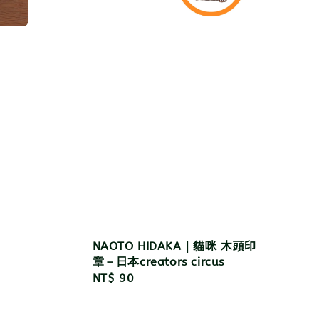
NAOTO HIDAKA｜貓咪 木頭印
章－日本creators circus
Regular
NT$ 90
price