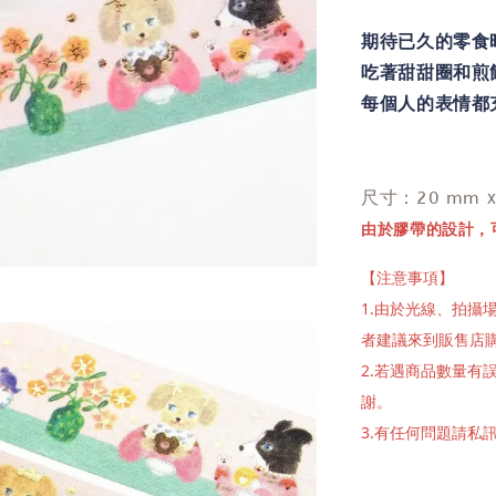
期待已久的零食
吃著甜甜圈和煎
每個人的表情都
x
尺寸：20 mm
由於膠帶的設計，
【注意事項】
1.由於光線、拍
者建議來到販售店
2.若遇商品數量
謝。
3.有任何問題請私