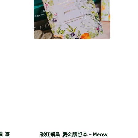
圈 筆
彩虹飛鳥 燙金護照本－Meow