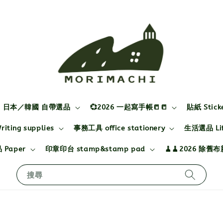
日本／韓國 自帶選品
💞2026 一起寫手帳📒📒
貼紙 Stick
ting supplies
事務工具 office stationery
生活選品 Life
 Paper
印章印台 stamp&stamp pad
🧹🧹2026 除舊
搜尋