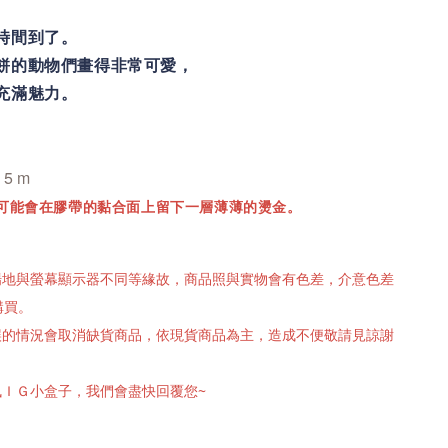
時間到了。
餅的動物們畫得非常可愛，
充滿魅力。
 5 m
可能會在膠帶的黏合面上留下一層薄薄的燙金。
攝場地與螢幕顯示器不同等緣故，商品照與實物會有色差，介意色差
購買。
有誤的情況會取消缺貨商品，依現貨商品為主，造成不便敬請見諒謝
訊ＩＧ小盒子，我們會盡快回覆您~