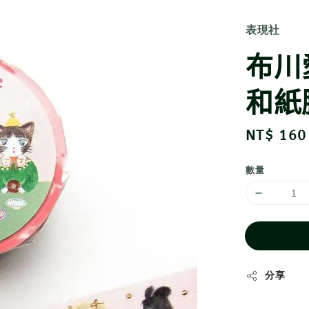
表現社
布川
和紙
Regular
NT$ 160
price
數量
分享