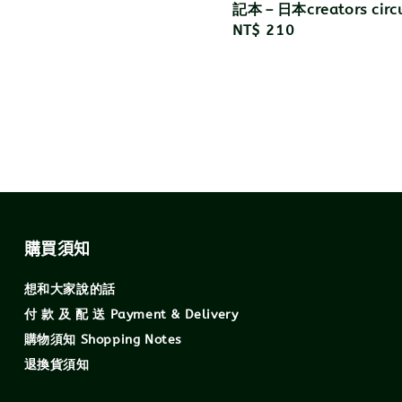
記本－日本creators circ
Regular
NT$ 210
price
購買須知
想和大家說的話
付 款 及 配 送 Payment & Delivery
購物須知 Shopping Notes
退換貨須知