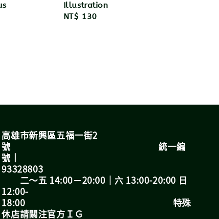
us
Illustration
Regular
NT$ 130
price
高雄市新興區五福一街2
號 統一編
號｜
93328803
二～五 14:00－20:00｜六 13:00-20:00 日
12:00-
18:00 特殊
休店請關注官方ＩＧ