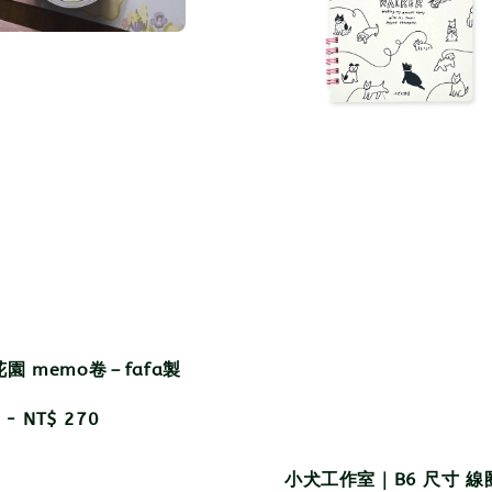
園 memo卷－fafa製
r
-
NT$ 270
小犬工作室｜B6 尺寸 線