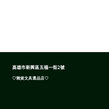
高雄市新興區五福一街2號
♡雜貨文具選品店♡