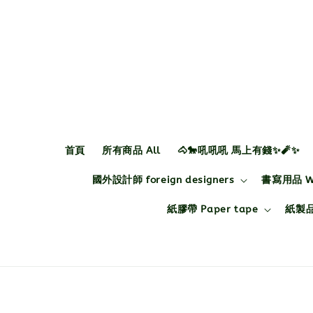
首頁
所有商品 All
🐴🐎吼吼吼 馬上有錢✨🧨✨
國外設計師 foreign designers
書寫用品 Wri
紙膠帶 Paper tape
紙製品