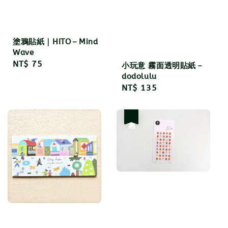
塗鴉貼紙｜HITO－Mind
Wave
Regular
NT$ 75
小玩意 霧面透明貼紙－
price
dodolulu
Regular
NT$ 135
price
優惠