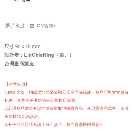
(照片來源：
吉LCN官網
)
尺寸 90 x 40 mm 
設計者：LinChiaNing（吉。）
台灣廠商製造
【注意事項】
1.由於光線、拍攝場地與螢幕顯示器不同等緣故，商品照與實物會有
色差，介意色差者建議來到販售店購買。
2.若遇商品數量有誤的情況會取消缺貨商品，依現貨商品為主，造成
不便敬請見諒謝謝。
3.有任何問題請私訊ＩＧ小盒子，我們會盡快回覆您~