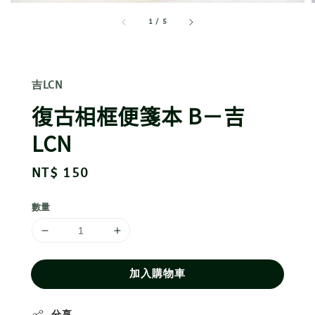
1
/
5
吉LCN
復古相框便箋本 B－吉
LCN
Regular
NT$ 150
price
數量
加入購物車
分享