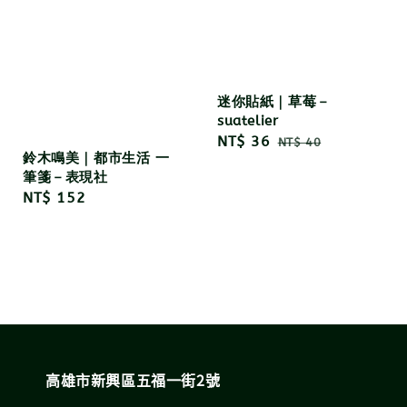
迷你貼紙｜草莓－
suatelier
Sale
NT$ 36
Regular
NT$ 40
鈴木鳴美｜都市生活 一
price
price
筆箋－表現社
Regular
NT$ 152
price
高雄市新興區五福一街2號