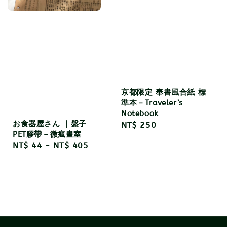
京都限定 奉書風合紙 標
準本－Traveler’s
Notebook
お食器屋さん ｜盤子
Regular
NT$ 250
PET膠帶－微瘋畫室
price
Regular
NT$ 44
-
NT$ 405
price