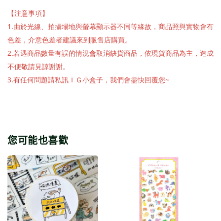
【注意事項】
1.由於光線、拍攝場地與螢幕顯示器不同等緣故，商品照與實物會有
色差，介意色差者建議來到販售店購買。
2.若遇商品數量有誤的情況會取消缺貨商品，依現貨商品為主，造成
不便敬請見諒謝謝。
3.有任何問題請私訊ＩＧ小盒子，我們會盡快回覆您~
您可能也喜歡