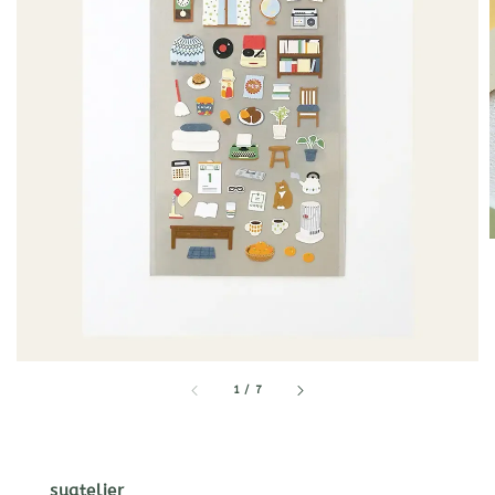
1
/
7
suatelier