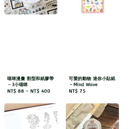
喵咪漫畫 割型和紙膠帶
可愛的動物 迷你小貼紙
－3小喵咪
－Mind Wave
Regular
NT$ 88
-
NT$ 400
Regular
NT$ 75
price
price