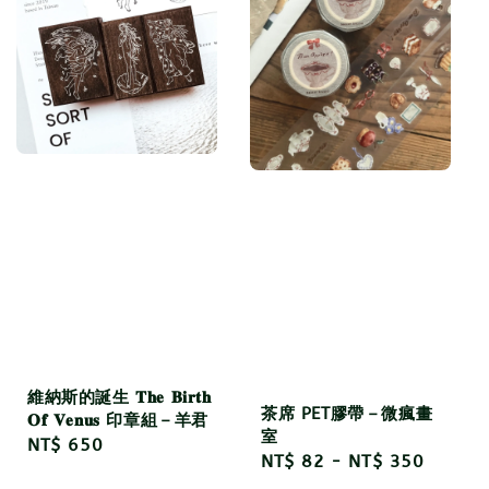
維納斯的誕生 𝐓𝐡𝐞 𝐁𝐢𝐫𝐭𝐡
茶席 PET膠帶－微瘋畫
𝐎𝐟 𝐕𝐞𝐧𝐮𝐬 印章組－羊君
室
Regular
NT$ 650
Regular
NT$ 82
-
NT$ 350
price
price