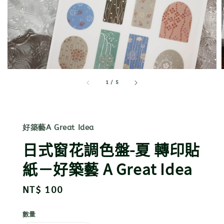
1
/
5
好築藝A Great Idea
日式窗花調色盤-夏 轉印貼
紙－好築藝 A Great Idea
Regular
NT$ 100
price
數量