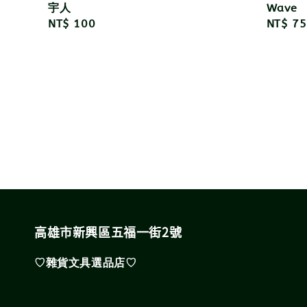
宇人
Wave
Regular
NT$ 100
Regula
NT$ 75
price
price
高雄市新興區五福一街2號
♡雜貨文具選品店♡