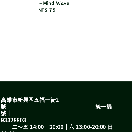
－Mind Wave
Regular
NT$ 75
price
室
高雄市新興區五福一街2
號 統一編
號｜
93328803
二～五 14:00－20:00｜六 13:00-20:00 日