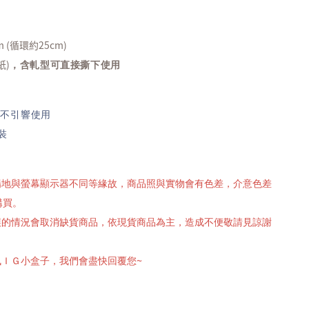
 m (循環約25cm)
紙)
，含軋型可直接撕下使用
,不引響使用
裝
攝場地與螢幕顯示器不同等緣故，商品照與實物會有色差，介意色差
購買。
有誤的情況會取消缺貨商品，依現貨商品為主，造成不便敬請見諒謝
訊ＩＧ小盒子，我們會盡快回覆您~