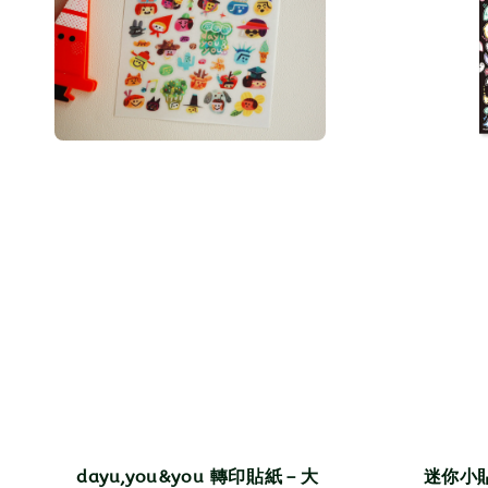
dayu,you&you 轉印貼紙－大
迷你小貼