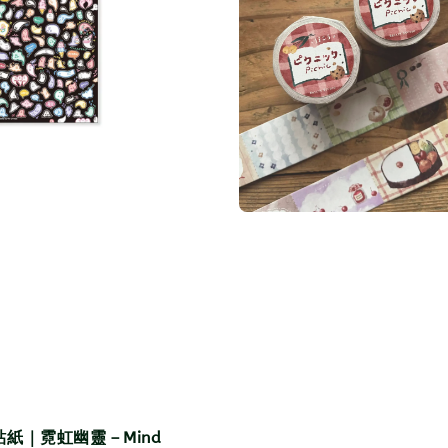
紙｜霓虹幽靈－Mind