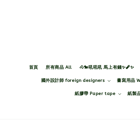
首頁
所有商品 All
🐴🐎吼吼吼 馬上有錢✨🧨✨
國外設計師 foreign designers
書寫用品 Wri
紙膠帶 Paper tape
紙製品