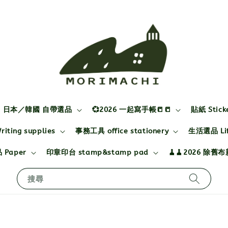
日本／韓國 自帶選品
💞2026 一起寫手帳📒📒
貼紙 Stick
ting supplies
事務工具 office stationery
生活選品 Life
 Paper
印章印台 stamp&stamp pad
🧹🧹2026 除舊
搜尋