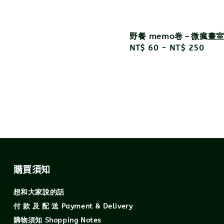
r
野餐 memo卷－微瘋畫
Regular
NT$ 60
-
NT$ 250
price
購買須知
想和大家說的話
付 款 及 配 送 Payment & Delivery
購物須知 Shopping Notes