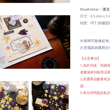
Illustrator：漢克
尺寸：6.5 mm x 3
材質：PET (附離型
分裝時可能會起泡
介意指請勿購買分
【注意事項】
1.由於光線、拍
者建議來到販售店
2.若遇商品數量
謝。
3.有任何問題請私