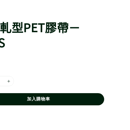
 軋型PET膠帶－
S
加入購物車