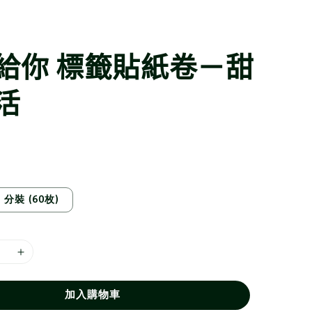
給你 標籤貼紙卷－甜
活
分裝 (60枚)
加入購物車