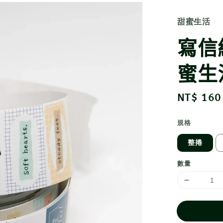
甜蜜生活
寫信
蜜生
Regular
NT$ 160
price
規格
整捲
數量