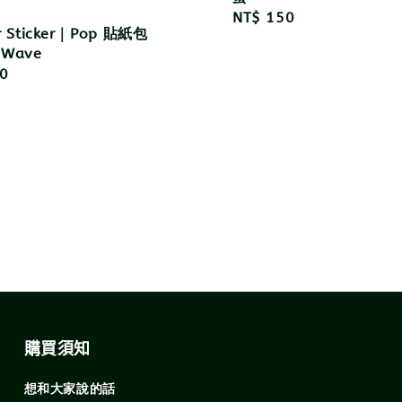
Regular
NT$ 150
r Sticker｜Pop 貼紙包
price
 Wave
r
0
購買須知
想和大家說的話