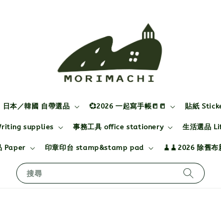
日本／韓國 自帶選品
💞2026 一起寫手帳📒📒
貼紙 Stick
ting supplies
事務工具 office stationery
生活選品 Life
 Paper
印章印台 stamp&stamp pad
🧹🧹2026 除舊
搜尋