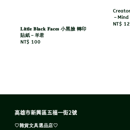
Creato
－Mind
Regula
NT$ 12
𝐋𝐢𝐭𝐭𝐥𝐞 𝐁𝐥𝐚𝐜𝐤 𝐅𝐚𝐜𝐞𝐬 小黑臉 轉印
price
貼紙－羊君
Regular
NT$ 100
price
高雄市新興區五福一街2號
♡雜貨文具選品店♡