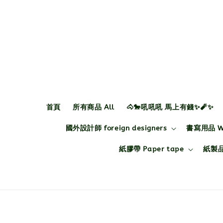
首頁
所有商品 All
🐴🐎吼吼吼 馬上有錢✨🧨✨
國外設計師 foreign designers
書寫用品 Wri
紙膠帶 Paper tape
紙製品