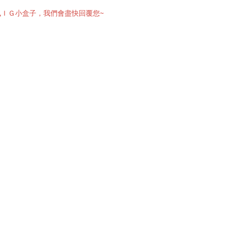
訊ＩＧ小盒子，我們會盡快回覆您~