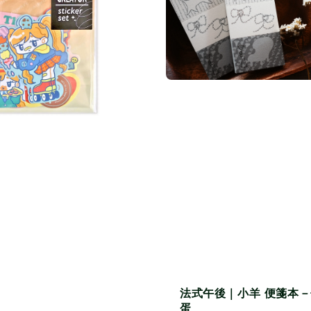
法式午後｜小羊 便箋本
蛋