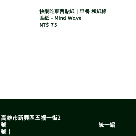
快樂吃東西貼紙｜早餐 和紙棉
貼紙－Mind Wave
Regular
NT$ 75
price
高雄市新興區五福一街2
號 統一編
號｜