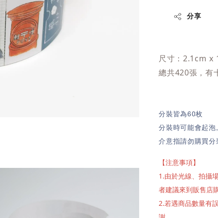
分享
2.1cm x 
尺寸：
總共
420
張，有
分裝皆為60枚
分裝時可能會起泡
介意指請勿購買分
【注意事項】
1.由於光線、拍
者建議來到販售店
2.若遇商品數量
謝。