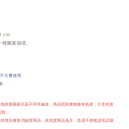
1 cm
十種圖案循環。
,不引響使用
裝
攝場地與螢幕顯示器不同等緣故，商品照與實物會有色差，介意色差
購買。
有誤的情況會取消缺貨商品，依現貨商品為主，造成不便敬請見諒謝