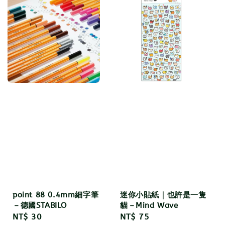
point 88 0.4mm細字筆
迷你小貼紙｜也許是一隻
－德國STABILO
貓－Mind Wave
Regular
NT$ 30
Regular
NT$ 75