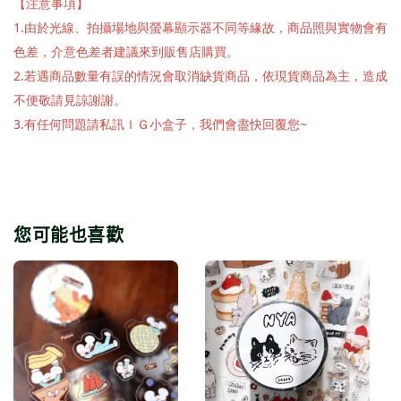
【注意事項】
1.由於光線、拍攝場地與螢幕顯示器不同等緣故，商品照與實物會有
色差，介意色差者建議來到販售店購買。
2.若遇商品數量有誤的情況會取消缺貨商品，依現貨商品為主，造成
不便敬請見諒謝謝。
3.有任何問題請私訊ＩＧ小盒子，我們會盡快回覆您~
您可能也喜歡