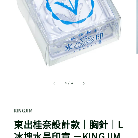
1
/
4
KINGJIM
東出桂奈設計款｜胸針｜L
冰塊水晶印章 －KINGJIM