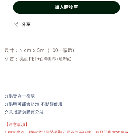
加入購物車
分享
cm x 5m (100
一循環
)
尺寸：4
材質：
亮面PET+
自
帶割型+離型紙
分裝皆為一循環
分裝時可能會起泡,不影響使用
介意指請勿購買分裝
【注意事項】
1.由於光線、拍攝場地與螢幕顯示器不同等緣故，商品照與實物會有