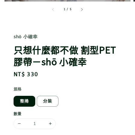
1
/
5
shō 小確幸
只想什麼都不做 割型PET
膠帶－shō 小確幸
Regular
NT$ 330
price
規格
整捲
分裝
數量