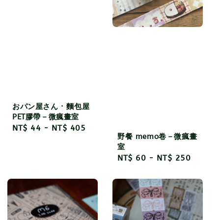
おパン屋さん · 麵包屋
PET膠帶－微瘋畫室
Regular
NT$ 44
-
NT$ 405
野餐 memo卷－微瘋畫
price
室
Regular
NT$ 60
-
NT$ 250
price