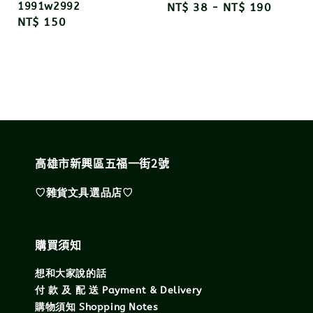
1991w2992
Regular
NT$ 38
-
NT$ 190
Regular
NT$ 150
price
price
高雄市新興區五福一街2號
♡雜貨文具選品店♡
購買須知
想和大家說的話
付 款 及 配 送 Payment & Delivery
購物須知 Shopping Notes