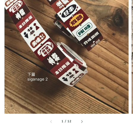
1
/
12