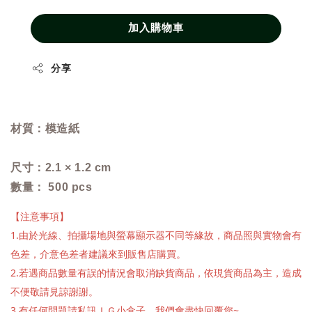
加入購物車
分享
材質：
模造紙
尺寸：
2.1 × 1.2 cm
數量： 500 pcs
【注意事項】
1.由於光線、拍攝場地與螢幕顯示器不同等緣故，商品照與實物會有
色差，介意色差者建議來到販售店購買。
2.若遇商品數量有誤的情況會取消缺貨商品，依現貨商品為主，造成
不便敬請見諒謝謝。
3.有任何問題請私訊ＩＧ小盒子，我們會盡快回覆您~