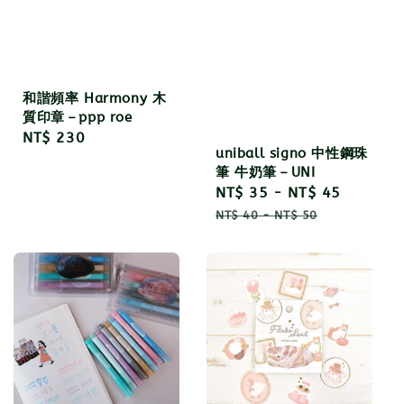
和諧頻率 Harmony 木
質印章－ppp roe
Regular
NT$ 230
uniball signo 中性鋼珠
price
筆 牛奶筆－UNI
Sale
NT$ 35
-
NT$ 45
Regula
price
price
NT$ 40
-
NT$ 50