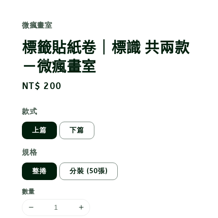
微瘋畫室
標籤貼紙卷｜標識 共兩款
－微瘋畫室
Regular
NT$ 200
price
款式
上篇
下篇
規格
整捲
分裝 (50張)
數量