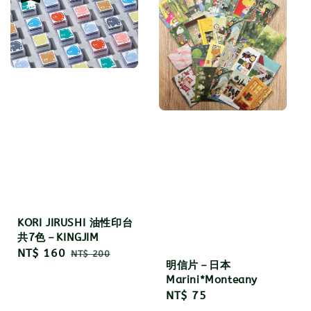
KORI JIRUSHI 油性印台
共7色－KINGJIM
Sale
NT$ 160
Regular
NT$ 200
明信片－日本
price
price
Marini*Monteany
Regular
NT$ 75