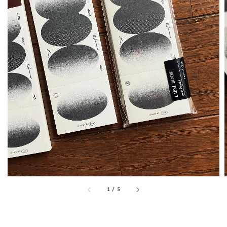
1
/
5