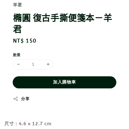
羊君
橢圓 復古手撕便箋本－羊
君
Regular
NT$ 150
price
數量
加入購物車
分享
尺寸：4.6 x 12.7 cm