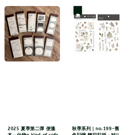
price
優惠
2025 夏季第二彈 便箋
秋季系列｜no.199-舊
本－什物a kind of cafe
色記憶 轉印貼紙－MU