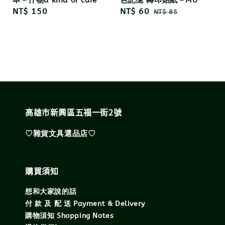
Regular
NT$ 150
Sale
NT$ 60
Regular
NT$ 85
price
price
price
高雄市新興區五福一街2號
♡雜貨文具選品店♡
購買須知
想和大家說的話
付 款 及 配 送 Payment & Delivery
購物須知 Shopping Notes