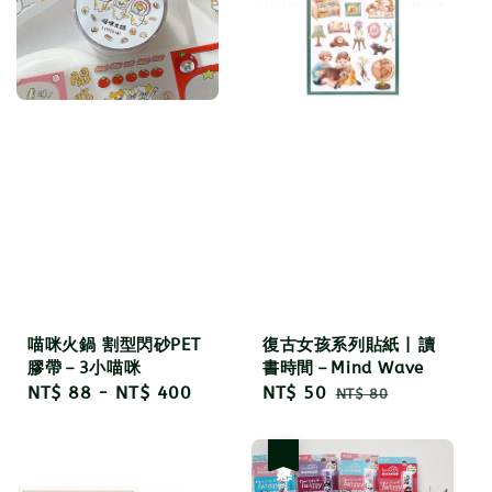
喵咪火鍋 割型閃砂PET
復古女孩系列貼紙 | 讀
膠帶－3小喵咪
書時間－Mind Wave
Regular
NT$ 88
-
NT$ 400
Sale
NT$ 50
Regular
NT$ 80
price
price
price
優惠