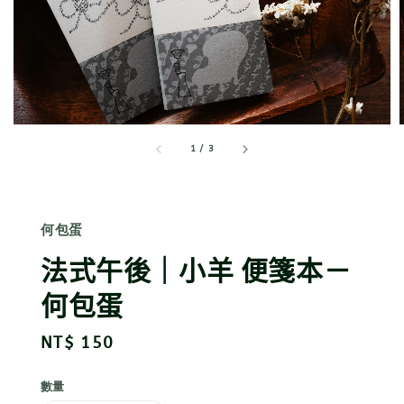
1
/
3
何包蛋
法式午後｜小羊 便箋本－
何包蛋
Regular
NT$ 150
price
數量