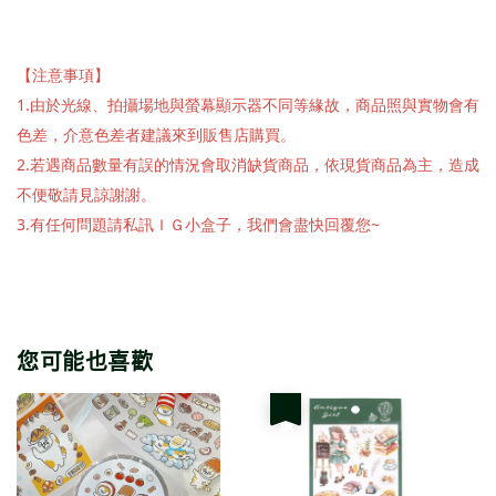
【注意事項】
1.由於光線、拍攝場地與螢幕顯示器不同等緣故，商品照與實物會有
色差，介意色差者建議來到販售店購買。
2.若遇商品數量有誤的情況會取消缺貨商品，依現貨商品為主，造成
不便敬請見諒謝謝。
3.有任何問題請私訊ＩＧ小盒子，我們會盡快回覆您~
您可能也喜歡
優惠