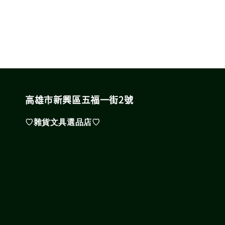
高雄市新興區五福一街2號
♡雜貨文具選品店♡