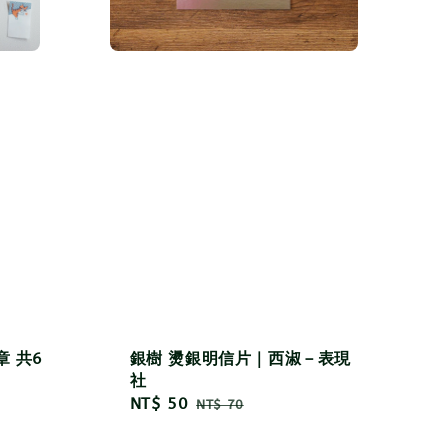
章 共6
銀樹 燙銀明信片｜西淑－表現
社
Sale
NT$ 50
Regular
NT$ 70
price
price