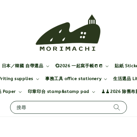
日本／韓國 自帶選品
💞2026 一起寫手帳📒📒
貼紙 Stick
ting supplies
事務工具 office stationery
生活選品 Life
 Paper
印章印台 stamp&stamp pad
🧹🧹2026 除舊
搜尋