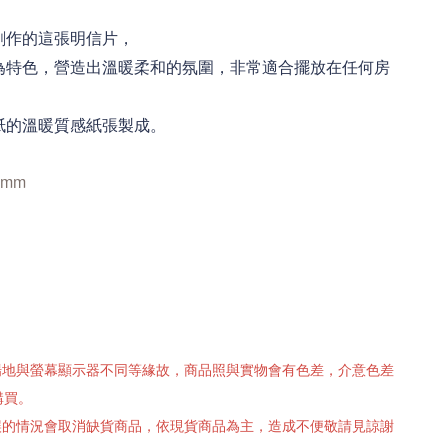
創作的這張明信片，
為特色，營造出溫暖柔和的氛圍，非常適合擺放在任何房
紙的溫暖質感紙張製成。
 mm
攝場地與螢幕顯示器不同等緣故，商品照與實物會有色差，介意色差
購買。
有誤的情況會取消缺貨商品，依現貨商品為主，造成不便敬請見諒謝