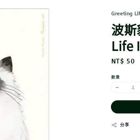
Greeting Li
波斯貓
Life 
Regular
NT$ 50
price
數量
分享