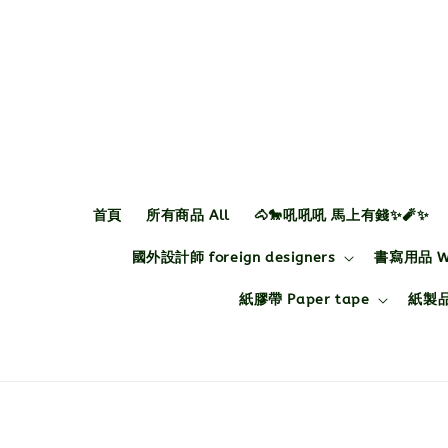
首頁
所有商品 All
🐴🐎吼吼吼 馬上有錢✨🧨✨
國外設計師 foreign designers
書寫用品 Wri
紙膠帶 Paper tape
紙製品