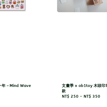
年－Mind Wave
文畫季 x ob1toy 木頭印
款
r
Regular
NT$ 250
-
NT$ 350
price