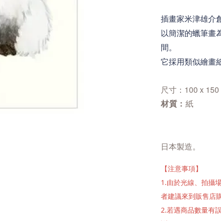
插畫家米津雄介
以簡潔的蠟筆畫
間。
它採用類似繪畫
尺寸：100 x 150
材質：
紙
日本製造。
【注意事項】
1.由於光線、拍
者建議來到販售店
2.若遇商品數量