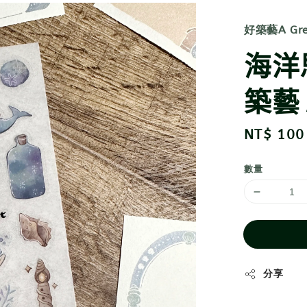
好築藝A Grea
海洋
築藝 A
Regular
NT$ 100
price
數量
分享