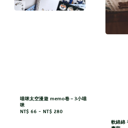
喵咪太空漫遊 memo卷－3小喵
咪
Regular
NT$ 66
-
NT$ 280
price
軟綿綿