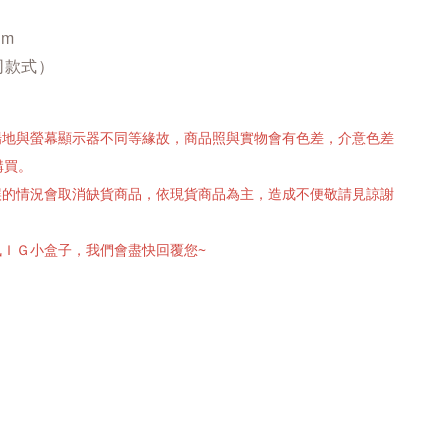
cm
同款式）
攝場地與螢幕顯示器不同等緣故，商品照與實物會有色差，介意色差
購買。
有誤的情況會取消缺貨商品，依現貨商品為主，造成不便敬請見諒謝
訊ＩＧ小盒子，我們會盡快回覆您~