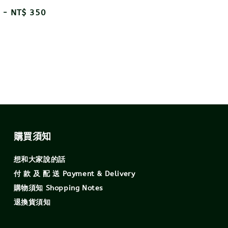
price
r
-
NT$ 350
購買須知
想和大家說的話
付 款 及 配 送 Payment & Delivery
購物須知 Shopping Notes
退換貨須知