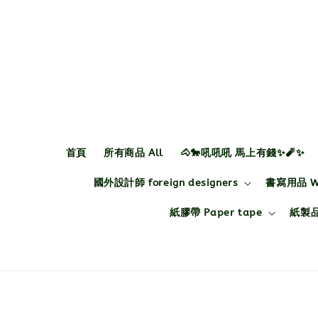
首頁
所有商品 All
🐴🐎吼吼吼 馬上有錢✨🧨✨
國外設計師 foreign designers
書寫用品 Wri
紙膠帶 Paper tape
紙製品