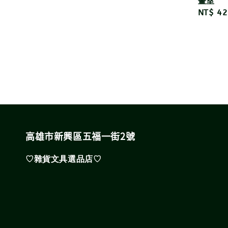
畫室
Regula
NT$ 42
price
高雄市新興區五福一街2號
♡雜貨文具選品店♡