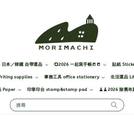
日本／韓國 自帶選品
💞2026 一起寫手帳📒📒
貼紙 Stick
ting supplies
事務工具 office stationery
生活選品 Life
 Paper
印章印台 stamp&stamp pad
🧹🧹2026 除舊
搜尋