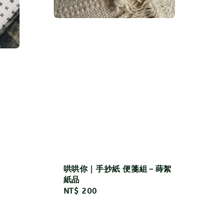
哄哄你｜手抄紙 便箋組－蒔絮
紙品
Regular
NT$ 200
price