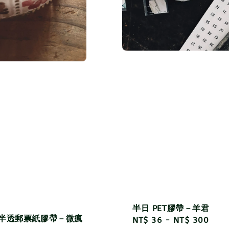
半日 PET膠帶－羊君
 半透郵票紙膠帶－微瘋
Regular
NT$ 36
-
NT$ 300