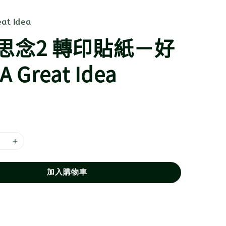
t Idea
思念2 轉印貼紙－好
 Great Idea
加入購物車