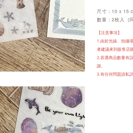
尺寸：10 x 15 
數量：2枚入 (
【注意事項】
1.由於光線、拍
者建議來到販售店
2.若遇商品數量
謝。
3.有任何問題請私