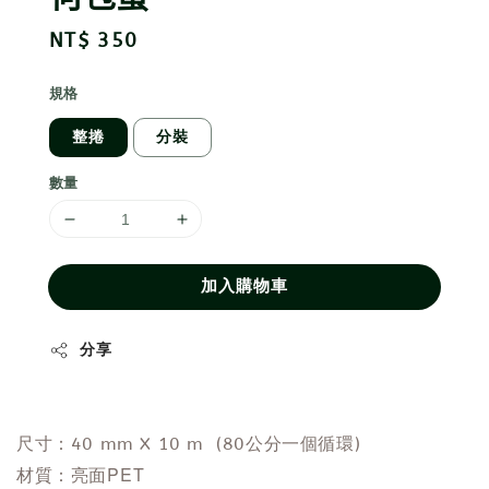
Regular
NT$ 350
price
規格
整捲
分裝
數量
加入購物車
分享
尺寸：40 mm X 10 m (80公分一個循環)
面PET
材質：亮