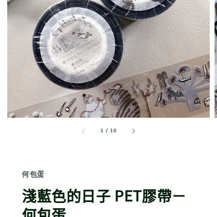
1
/
10
何包蛋
淺藍色的日子 PET膠帶－
何包蛋