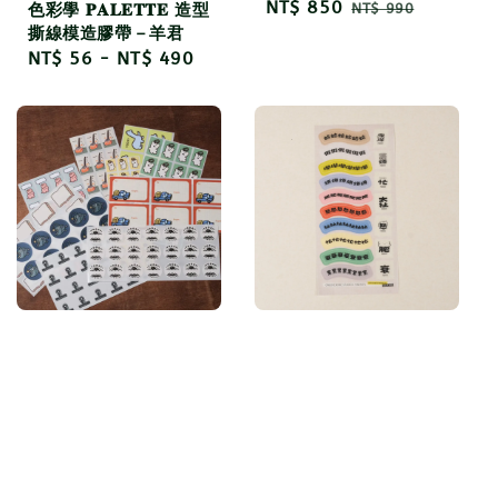
Sale
NT$ 850
Regular
色彩學 𝐏𝐀𝐋𝐄𝐓𝐓𝐄 造型
NT$ 990
撕線模造膠帶－羊君
price
price
Regular
NT$ 56
-
NT$ 490
price