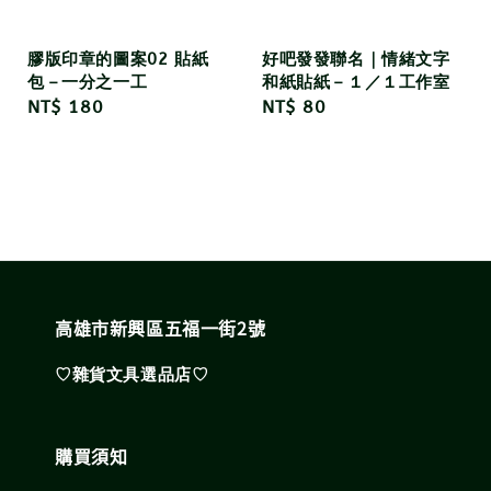
膠版印章的圖案02 貼紙
好吧發發聯名｜情緒文字
包－一分之一工
和紙貼紙－１／１工作室
Regular
NT$ 180
Regular
NT$ 80
price
price
高雄市新興區五福一街2號
♡雜貨文具選品店♡
購買須知