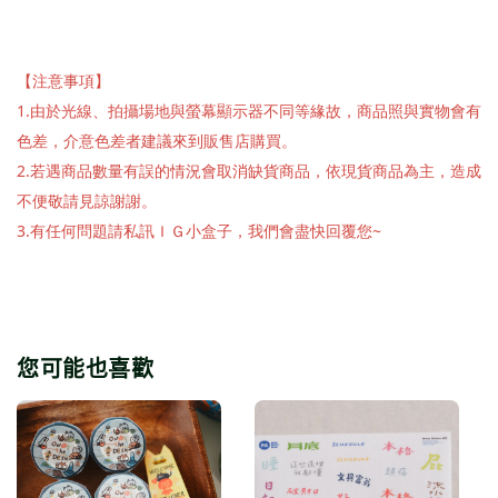
【注意事項】
1.由於光線、拍攝場地與螢幕顯示器不同等緣故，商品照與實物會有
色差，介意色差者建議來到販售店購買。
2.若遇商品數量有誤的情況會取消缺貨商品，依現貨商品為主，造成
不便敬請見諒謝謝。
3.有任何問題請私訊ＩＧ小盒子，我們會盡快回覆您~
您可能也喜歡