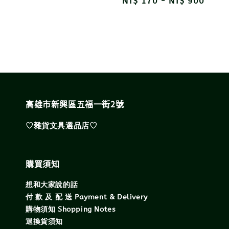
Regular
NT$ 170
-
NT$ 900
price
price
高雄市新興區五福一街2號
♡雜貨文具選品店♡
購買須知
想和大家說的話
付 款 及 配 送 Payment & Delivery
購物須知 Shopping Notes
退換貨須知