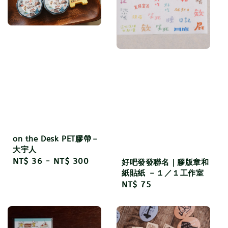
on the Desk PET膠帶－
大宇人
Regular
NT$ 36
-
NT$ 300
好吧發發聯名｜膠版章和
price
紙貼紙 －１／１工作室
Regular
NT$ 75
price