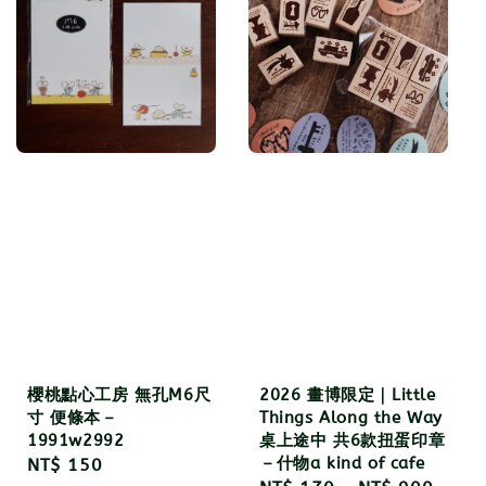
櫻桃點心工房 無孔M6尺
2026 畫博限定｜Little
寸 便條本－
Things Along the Way
1991w2992
桌上途中 共6款扭蛋印章
－什物a kind of cafe
Regular
NT$ 150