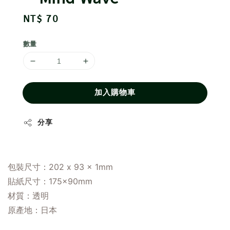
Regular
NT$ 70
price
數量
加入購物車
分享
包裝尺寸：202 x 93 x 1mm
貼紙尺寸：175×90mm
材質：透明
原產地
：
日本