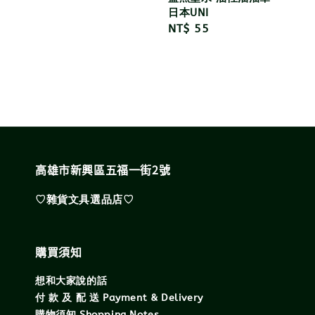
日本UNI
Regular
NT$ 55
price
高雄市新興區五福一街2號
♡雜貨文具選品店♡
購買須知
想和大家說的話
付 款 及 配 送 Payment & Delivery
購物須知 Shopping Notes