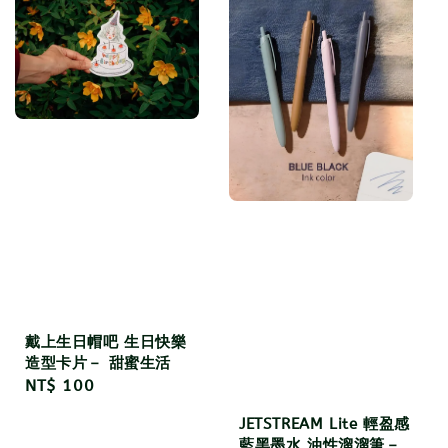
戴上生日帽吧 生日快樂
造型卡片－ 甜蜜生活
Regular
NT$ 100
price
JETSTREAM Lite 輕盈感
藍黑墨水 油性溜溜筆－