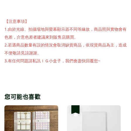
【注意事項】
1.由於光線、拍攝場地與螢幕顯示器不同等緣故，商品照與實物會有
色差，介意色差者建議來到販售店購買。
2.若遇商品數量有誤的情況會取消缺貨商品，依現貨商品為主，造成
不便敬請見諒謝謝。
3.有任何問題請私訊ＩＧ小盒子，我們會盡快回覆您~
您可能也喜歡
優惠