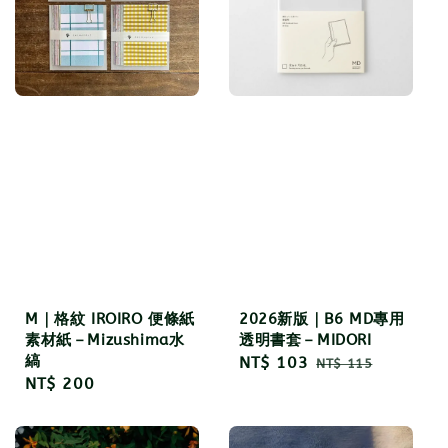
M｜格紋 IROIRO 便條紙
2026新版｜B6 MD專用
素材紙－Mizushima水
透明書套－MIDORI
縞
Sale
NT$ 103
Regular
NT$ 115
Regular
NT$ 200
price
price
price