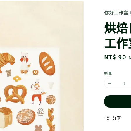
你好工作室 He
烘焙
工作
Sale
NT$ 90
price
數量
分享