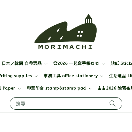
日本／韓國 自帶選品
💞2026 一起寫手帳📒📒
貼紙 Stick
ting supplies
事務工具 office stationery
生活選品 Life
 Paper
印章印台 stamp&stamp pad
🧹🧹2026 除舊
搜尋