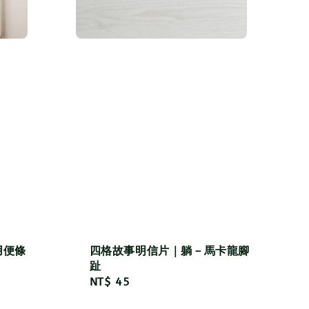
用便條
四格故事明信片｜躺－馬卡龍腳
趾
Regular
NT$ 45
price