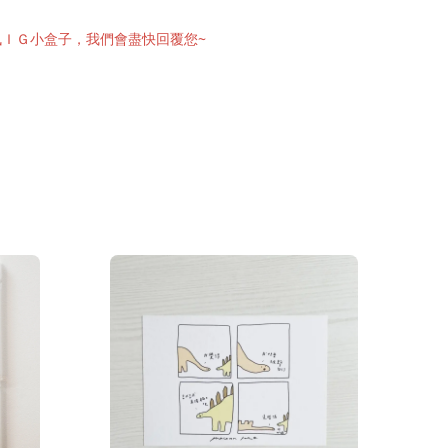
訊ＩＧ小盒子，我們會盡快回覆您~