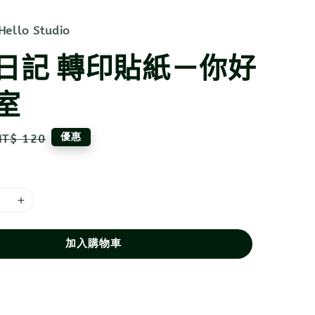
llo Studio
日記 轉印貼紙－你好
室
Regular
優惠
NT$ 120
price
加入購物車