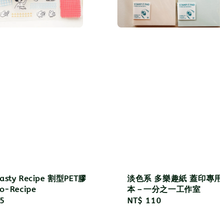
sty Recipe 割型PET膠
淡色系 多樂趣紙 蓋印專
o-Recipe
本－一分之一工作室
r
5
Regular
NT$ 110
price