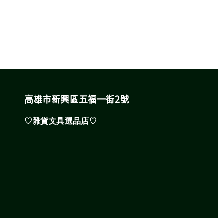
高雄市新興區五福一街2號
♡雜貨文具選品店♡