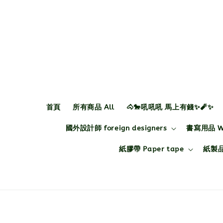
首頁
所有商品 All
🐴🐎吼吼吼 馬上有錢✨🧨✨
國外設計師 foreign designers
書寫用品 Wri
紙膠帶 Paper tape
紙製品