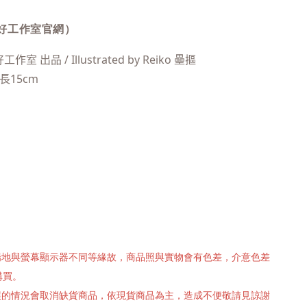
好工作室官網）
好工作室 出品 / Illustrated by Reiko 壘摳
 長15cm
攝場地與螢幕顯示器不同等緣故，商品照與實物會有色差，介意色差
購買。
有誤的情況會取消缺貨商品，依現貨商品為主，造成不便敬請見諒謝