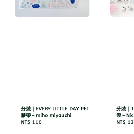
分裝｜EVERY LITTLE DAY PET
分裝｜Ta
膠帶－miho miyauchi
帶－Nic
Regular
NT$ 110
Regula
NT$ 13
price
price