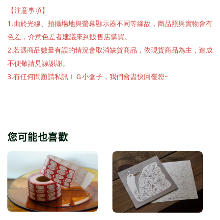
【注意事項】
1.由於光線、拍攝場地與螢幕顯示器不同等緣故，商品照與實物會有
色差，介意色差者建議來到販售店購買。
2.若遇商品數量有誤的情況會取消缺貨商品，依現貨商品為主，造成
不便敬請見諒謝謝。
3.有任何問題請私訊ＩＧ小盒子，我們會盡快回覆您~
您可能也喜歡