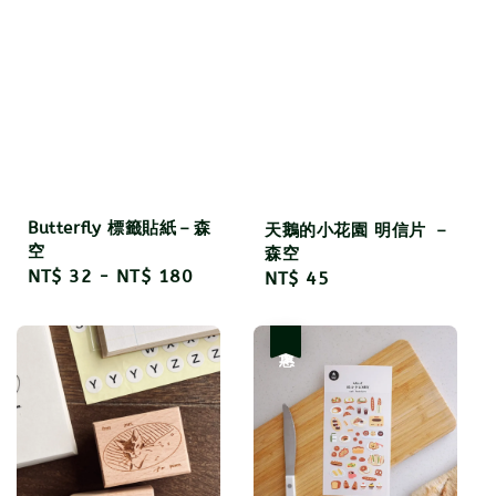
Butterfly 標籤貼紙－森
天鵝的小花園 明信片 －
空
森空
Regular
NT$ 32
-
NT$ 180
Regular
NT$ 45
price
price
優惠