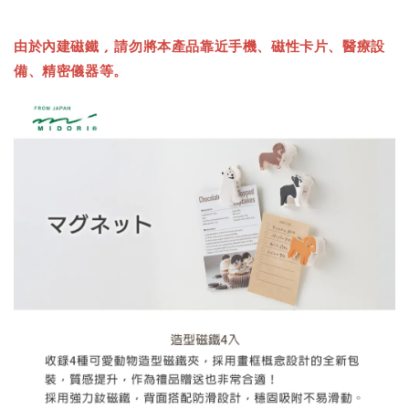
由於內建磁鐵 , 請勿將本產品靠近手機、磁性卡片、醫療設
備、精密儀器等。