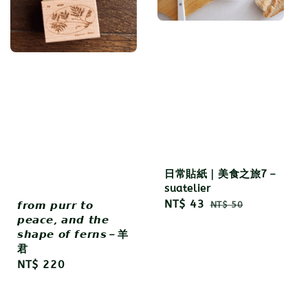
日常貼紙｜美食之旅7－
suatelier
Sale
NT$ 43
Regular
𝙛𝙧𝙤𝙢 𝙥𝙪𝙧𝙧 𝙩𝙤
NT$ 50
𝙥𝙚𝙖𝙘𝙚, 𝙖𝙣𝙙 𝙩𝙝𝙚
price
price
𝙨𝙝𝙖𝙥𝙚 𝙤𝙛 𝙛𝙚𝙧𝙣𝙨－羊
君
Regular
NT$ 220
price